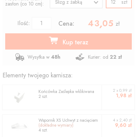
szt
Ślizg z żabką
zasłon (co 10 cm):
43.05
,
Ilość:
Cena:
zł
Kup teraz
Wysyłka w
48h
Kurier: od
22 zł
Elementy twojego karnisza:
2
x
0,99
zł
Końcówka
Zaślepka wklikiwana
1,98
zł
2
szt.
Wspornik
XS Uchwyt z nacięciem
4
x
2,40
zł
9,60
zł
(dokładne wymiary)
4
szt.