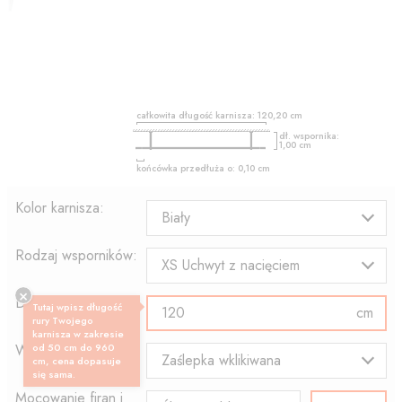
całkowita długość karnisza:
120,20
cm
dł. wspornika:
1,00
cm
końcówka przedłuża o:
0,10
cm
Kolor karnisza:
Biały
Rodzaj wsporników:
XS Uchwyt z nacięciem
Długość profilu:
Tutaj wpisz długość
cm
rury Twojego
karnisza w zakresie
Wzór końcówki:
od 50 cm do 960
Zaślepka wklikiwana
cm, cena dopasuje
się sama.
Mocowanie firan i