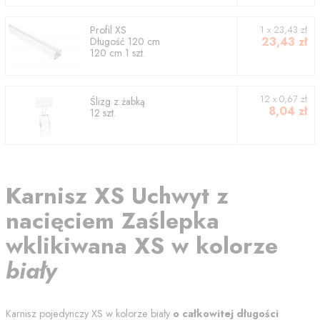
Profil
XS
1
x
23,43
zł
23,43
zł
Długość
120
cm
120
cm
1
szt.
12 x 0,67 zł
Ślizg z żabką
8,04
zł
12 szt.
Karnisz
XS Uchwyt z
nacięciem
Zaślepka
wklikiwana
XS
w kolorze
biały
Karnisz pojedynczy
XS
w kolorze
biały
o całkowitej długości