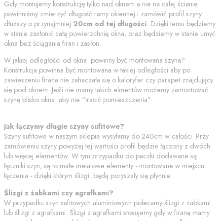
Gdy montujemy konstrukcję tylko nad oknem a nie na całej ścianie
powinniśmy zmierzyć długość ramy okiennej i zamówić profil szyny
dłuższy o przynajmniej
20cm od tej długości
. Dzięki temu będziemy
w stanie zasłonić całą powierzchnię okna, oraz będziemy w stanie umyć
okna bez ściągania firan i zasłon.
W jakiej odległości od okna powinny być montowana szyna?
Konstrukcja powinna być montowana w takiej odległości aby po
zawieszeniu firana nie zahaczała się o kaloryfer czy parapet znajdujący
się pod oknem. Jeśli nie mamy takich elmentów możemy zamontować
szynę blisko okna aby nie "tracić pomieszczenia".
Jak łączymy długie szyny sufitowe?
Szyny sufitowe w naszym sklepie wysyłamy do 240cm w całości. Przy
zamówieniu szyny powyżej tej wartości profil będzie łączony z dwóch
lub więcej elementów. W tym przypadku do paczki dodawane są
łączniki szyn, są to małe metalowe elementy - montowane w miejscu
łączenia - dzięki którym ślizgi będą poryszały się płynnie .
Ślizgi z żabkami czy agrafkami?
W przypadku szyn sufitowych aluminiowych polecamy ślizgi z żabkami
lub ślizgi z agrafkami. Ślizgi z agrafkami stosujemy gdy w firanę mamy