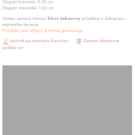
Długość końcówki:
0,10
cm
Długość wspornika:
1,00
cm
Zestaw zawiera również
klucz imbusowy
przydatny w dokręcaniu
elementów karnisza.
Produkt jest objęty 3 letnią gwarancją.
Instrukcja montażu karnisza
Zamów darmowe
próbki rur