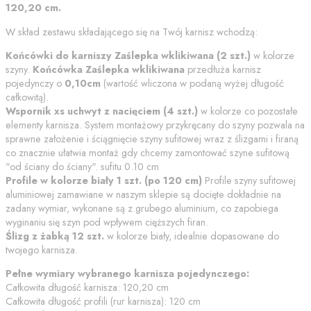
120,20
cm
.
W skład zestawu składającego się na Twój karnisz wchodzą:
Końcówki do karniszy
Zaślepka wklikiwana
(
2
szt.)
w kolorze
szyny.
Końcówka
Zaślepka wklikiwana
przedłuża karnisz
pojedynczy o
0,10
cm
(wartość wliczona w podaną wyżej długość
całkowitą).
Wspornik
xs uchwyt z nacięciem
(
4
szt.)
w kolorze co pozostałe
elementy karnisza. System montażowy przykręcany do szyny pozwala na
sprawne założenie i ściągnięcie szyny sufitowej wraz z ślizgami i firaną
co znacznie ułatwia montaż gdy chcemy zamontować szyne sufitową
"od ściany do ściany".
sufitu
0.10
cm
Profile w kolorze
biały
1
szt. (po
120
cm)
Profile szyny sufitowej
aluminiowej zamawiane w naszym sklepie są docięte dokładnie na
zadany wymiar, wykonane są z grubego aluminium, co zapobiega
wyginaniu się szyn pod wpływem cięższych firan.
Ślizg z żabką
12 szt.
w kolorze
biały
, idealnie dopasowane do
twojego karnisza.
Pełne wymiary wybranego karnisza pojedynczego:
Całkowita długość karnisza:
120,20
cm
Całkowita długość profili (rur karnisza):
120
cm