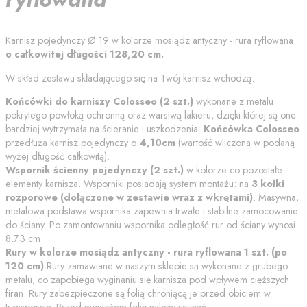
Karnisz pojedynczy
Ø 19
w kolorze
mosiądz antyczny - rura ryflowana
o całkowitej długości
128,20
cm
.
W skład zestawu składającego się na Twój karnisz wchodzą:
Końcówki do karniszy
Colosseo
(
2
szt.)
wykonane z metalu
pokrytego powłoką ochronną
oraz warstwą lakieru
, dzięki której są one
bardziej wytrzymała na ścieranie i uszkodzenia.
Końcówka
Colosseo
przedłuża karnisz pojedynczy o
4,10
cm
(wartość wliczona w podaną
wyżej długość całkowitą).
Wspornik
ścienny pojedynczy
(
2
szt.)
w kolorze co pozostałe
elementy karnisza. Wsporniki posiadają system montażu: na
3 kołki
rozporowe (dołączone w zestawie wraz z wkrętami)
. Masywna,
metalowa podstawa wspornika zapewnia trwałe i stabilne zamocowanie
do ściany.
Po zamontowaniu wspornika odległość rur od ściany wynosi
8.73
cm
Rury w kolorze
mosiądz antyczny - rura ryflowana
1
szt. (po
120
cm)
Rury zamawiane w naszym sklepie są wykonane z grubego
metalu, co zapobiega wyginaniu się karnisza pod wpływem cięższych
firan. Rury zabezpieczone są folią chroniącą je przed obiciem w