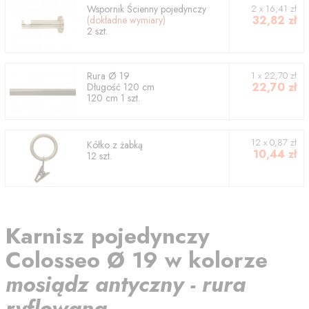
Wspornik
Ścienny pojedynczy
2
x
16,41
zł
32,82
zł
(dokładne wymiary)
2
szt.
Rura
Ø 19
1
x
22,70
zł
22,70
zł
Długość
120
cm
120
cm
1
szt.
12 x 0,87 zł
Kółko z żabką
10,44
zł
12 szt.
Karnisz
pojedynczy
Colosseo
Ø 19
w kolorze
mosiądz antyczny - rura
ryflowana