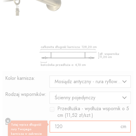
całkowita długość karnisza:
128,20
cm
dł. wspornika:
11,20
cm
końcówka przedłuża o:
4,10
cm
Kolor karnisza:
Mosiądz antyczny - rura ryflowana
Rodzaj wsporników:
Ścienny pojedynczy
Przedłużka - wydłuża wspornik o
5
cm (
11,52
zł/szt.)
Długość rury:
Tutaj wpisz długość
cm
rury Twojego
karnisza w zakresie