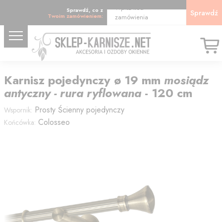
Wpisz kod
Sprawdź, co z
Sprawdź
Twoim zamówieniem:
zamówienia
Karnisz
pojedynczy
ø 19
mm
mosiądz
antyczny - rura ryflowana
-
120
cm
Prosty
Ścienny pojedynczy
Wspornik:
Colosseo
Końcówka: