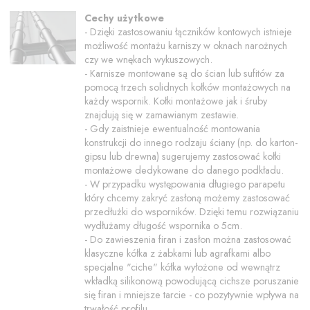
Cechy użytkowe
- Dzięki zastosowaniu łączników kontowych istnieje
możliwość montażu karniszy w oknach narożnych
czy we wnękach wykuszowych.
- Karnisze montowane są do ścian lub sufitów za
pomocą trzech solidnych kołków montażowych na
każdy wspornik. Kołki montażowe jak i śruby
znajdują się w zamawianym zestawie.
- Gdy zaistnieje ewentualność montowania
konstrukcji do innego rodzaju ściany (np. do karton-
gipsu lub drewna) sugerujemy zastosować kołki
montażowe dedykowane do danego podkładu.
- W przypadku występowania długiego parapetu
który chcemy zakryć zasłoną możemy zastosować
przedłużki do wsporników. Dzięki temu rozwiązaniu
wydłużamy długość wspornika o 5cm.
- Do zawieszenia firan i zasłon można zastosować
klasyczne kółka z żabkami lub agrafkami albo
specjalne "ciche" kółka wyłożone od wewnątrz
wkładką silikonową powodującą cichsze poruszanie
się firan i mniejsze tarcie - co pozytywnie wpływa na
trwałość profilu.