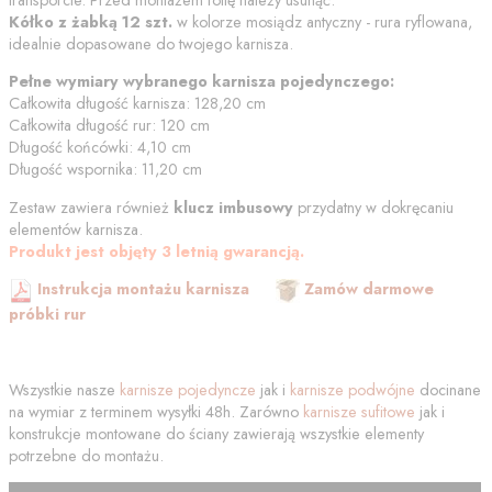
transporcie. Przed montażem folię należy usunąć.
Kółko z żabką
12 szt.
w kolorze
mosiądz antyczny - rura ryflowana
,
idealnie dopasowane do twojego karnisza.
Pełne wymiary wybranego karnisza pojedynczego:
Całkowita długość karnisza:
128,20
cm
Całkowita długość rur:
120
cm
Długość końcówki:
4,10
cm
Długość wspornika:
11,20
cm
Zestaw zawiera również
klucz imbusowy
przydatny w dokręcaniu
elementów karnisza.
Produkt jest objęty 3 letnią gwarancją.
Instrukcja montażu karnisza
Zamów darmowe
próbki rur
Wszystkie nasze
karnisze pojedyncze
jak i
karnisze podwójne
docinane
na wymiar z terminem wysyłki 48h. Zarówno
karnisze sufitowe
jak i
konstrukcje montowane do ściany zawierają wszystkie elementy
potrzebne do montażu.