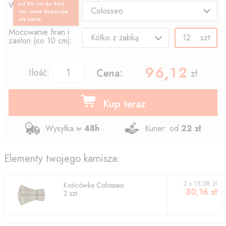
Wzór końcówki:
od 50 cm do 960
Colosseo
cm, cena dopasuje
się sama.
Mocowanie firan i
szt
Kółko z żabką
zasłon (co 10 cm):
96.12
,
Ilość:
Cena:
zł
Kup teraz
Wysyłka w
48h
Kurier: od
22 zł
Elementy twojego karnisza:
2
x
15,08
zł
Końcówka
Colosseo
30,16
zł
2
szt.