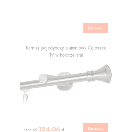
Dopasuj
Karnisz pojedynczy aluminiowy Colosseo
19 w kolorze stal
124.06
Dopasuj
cena od
zł