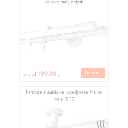
kolorze biały połysk
189.88
Dopasuj
cena od
zł
Karnisze aluminiowe pojedyncze Malibu
białe Ø 19