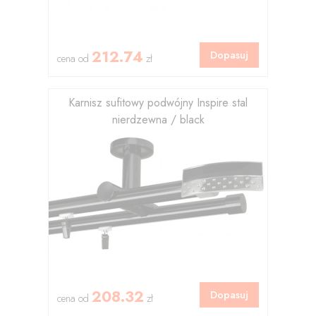
212.74
Dopasuj
cena od
zł
Karnisz sufitowy podwójny Inspire stal
nierdzewna / black
208.32
Dopasuj
cena od
zł