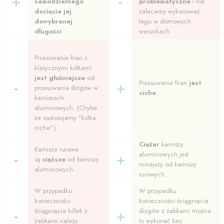
+
-
samodzielnego
problematyczne
i nie
docięcia jej
zalecamy wykonować
dowybranej
tego w domowych
długości
.
warunkach.
Przesuwanie firan z
klasycznymi kółkami
jest głośniejsze
od
-
+
Przesuwanie firan
jest
przesuwania ślizgów w
ciche
.
karniszach
aluminiowych. (Chyba
że zastosujemy "kółka
ciche".)
Ciężar
karniszy
Karnisze rurowe
-
+
aluminiowych jest
są
cięższe
od karniszy
mniejszy od karniszy
aluminiowych.
rurowych.
W przypadku
W przypadku
konieczności
konieczności ściągnięcia
-
+
ściągnięcia kółek z
ślizgów z żabkami można
żabkami należy
to wykonać bez