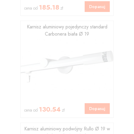
185.18
Dopasuj
cena od
zł
Karnisz aluminiowy pojedynczy standard
Carbonera biała Ø 19
130.54
Dopasuj
cena od
zł
Karnisz aluminiowy podwójny Rullo Ø 19 w