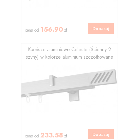
156.90
Dopasuj
cena od
zł
Karnisze aluminiowe Celeste (Ścienny 2
szyny) w kolorze aluminium szczotkowane
233.58
Dopasuj
cena od
zł