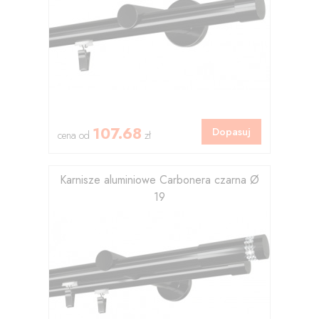
107.68
Dopasuj
cena od
zł
Karnisze aluminiowe Carbonera czarna Ø
19