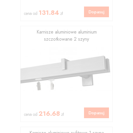
131.84
Dopasuj
cena od
zł
Karnisze aluminiowe aluminium
szczotkowane 2 szyny
216.68
Dopasuj
cena od
zł
Karnisze aluminiowe sufitowe 1 szyna