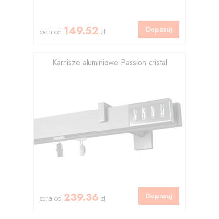
149.52
Dopasuj
cena od
zł
Karnisze aluminiowe Passion cristal
239.36
Dopasuj
cena od
zł