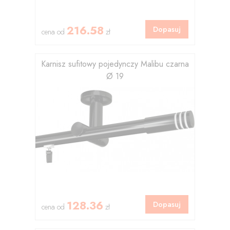
216.58
Dopasuj
cena od
zł
Karnisz sufitowy pojedynczy Malibu czarna
Ø 19
128.36
Dopasuj
cena od
zł