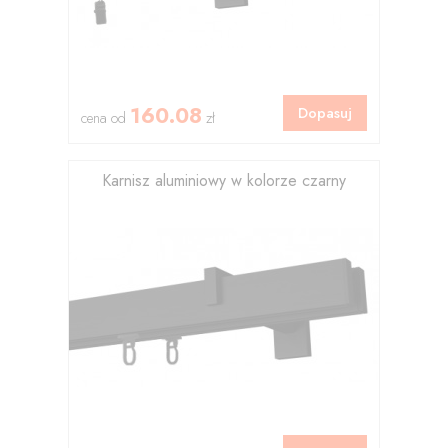
160.08
Dopasuj
cena od
zł
Karnisz aluminiowy w kolorze czarny