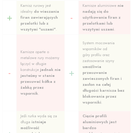
Karnisz rurowy jest
Karnisze aluminiowe
nie
idealny
do wieszania
nadają się do
+
-
firan zawierających
użytkowania firan z
przelotki lub z
przelotkami lub
wszytymi "uszami"
.
wszytymi uszami
.
System mocowania
wsporników od
Karnisze oparte o
góry profilu oraz
metalowe rury możemy
zastosowanie szyny
łączyć w długie
umożliwia
-
+
konstrukcje
jednak
nie
przesuwanie
jesteśmy w stanie
zawieszonych firan i
przesuwać kółka z
zasłon na całej
żabką przez
długości karnisza
bez
wspornik
.
blokowania przez
wsporniki
.
Jeśli rurka wyda się za
Cięcie profili
długa
istnieje
aluminiowych jest
możliwość
bardzo