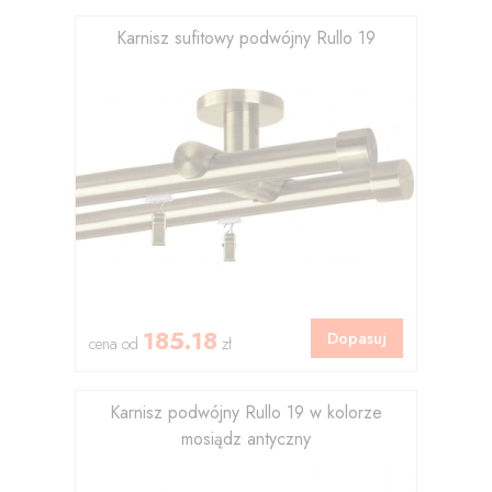
Karnisz sufitowy podwójny Rullo 19
185.18
Dopasuj
cena od
zł
Karnisz podwójny Rullo 19 w kolorze
mosiądz antyczny