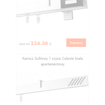
234.36
Dopasuj
cena od
zł
Karnisz Sufitowy 1 szyna Celeste biała
apartamentowy