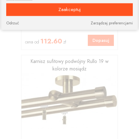
Zaakceptuj
Odrzuć
Zarządzaj preferencjami
112.60
Dopasuj
cena od
zł
Karnisz sufitowy podwójny Rullo 19 w
kolorze mosiądz