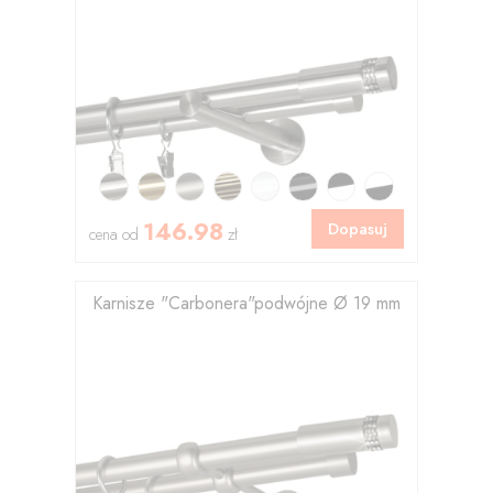
146.98
Dopasuj
cena od
zł
Karnisze "Carbonera"podwójne Ø 19 mm