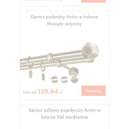
Karnisz podwójny Anton w kolorze
Mosiądz antyczny
128.64
Dopasuj
cena od
zł
Karnisz sufitowy pojedynczy Anton w
kolorze Stal nierdzewna