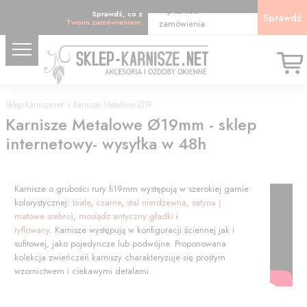
Wpisz kod
Sprawdź, co z
Sprawdź
Twoim zamówieniem:
zamówienia
Sklep-Karnisze.net
»
Karnisze Metalowe Ø19
Karnisze Metalowe Ø19mm - sklep
internetowy- wysyłka w 48h
Karnisze o grubości rury fi19mm występują w szerokiej gamie
kolorystycznej:
białe
,
czarne
,
stal nierdzewna
,
satyna (
matowe srebro)
,
mosiądz antyczny gładki
i
ryflowany
. Karnisze występują w konfiguracji ściennej jak i
sufitowej, jako pojedyncze lub podwójne. Proponowana
kolekcja zwieńczeń karniszy charakteryzuje się prostym
wzornictwem i ciekawymi detalami.