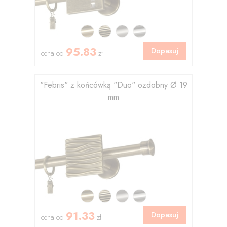
95.83
Dopasuj
cena od
zł
"Febris" z końcówką "Duo" ozdobny Ø 19
mm
91.33
Dopasuj
cena od
zł