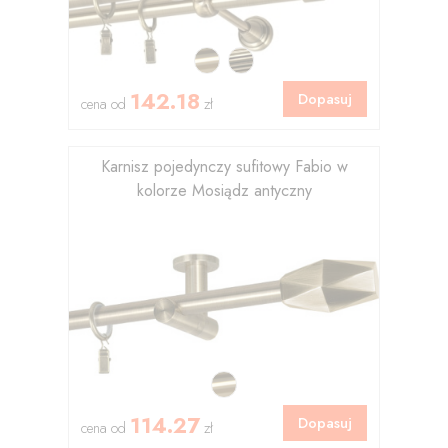
142.18
Dopasuj
cena od
zł
Karnisz pojedynczy sufitowy Fabio w
kolorze Mosiądz antyczny
114.27
Dopasuj
cena od
zł