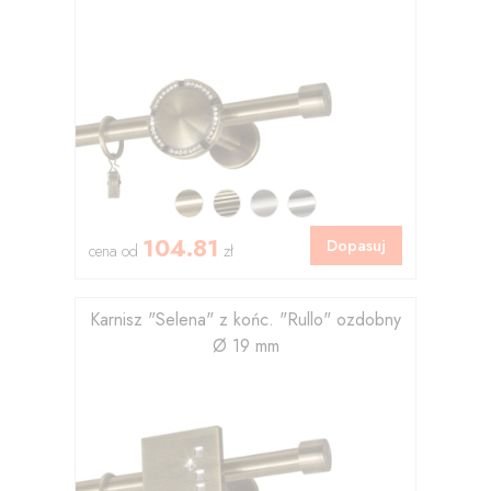
104.81
Dopasuj
cena od
zł
Karnisz "Selena" z końc. "Rullo" ozdobny
Ø 19 mm