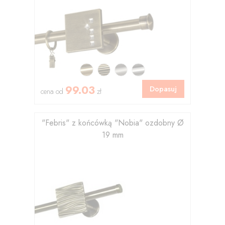
99.03
Dopasuj
cena od
zł
"Febris" z końcówką "Nobia" ozdobny Ø
19 mm