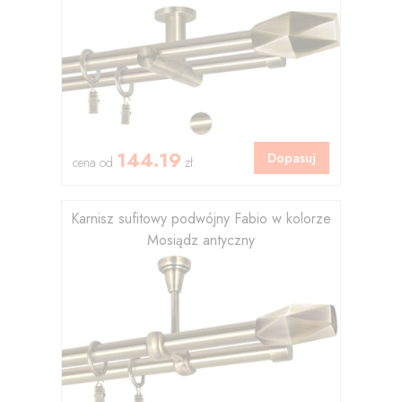
144.19
Dopasuj
cena od
zł
Karnisz sufitowy podwójny Fabio w kolorze
Mosiądz antyczny