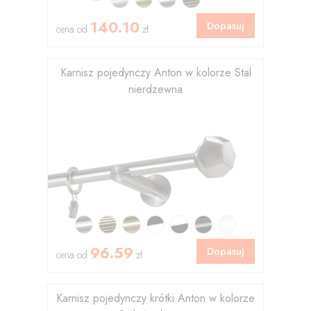
140.10
Dopasuj
cena od
zł
Karnisz pojedynczy Anton w kolorze Stal
nierdzewna
96.59
Dopasuj
cena od
zł
Karnisz pojedynczy krótki Anton w kolorze