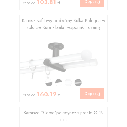
103.81
Dopasuj
cena od
zł
Karnisz sufitowy podwójny Kulka Bologna w
kolorze Rura - biała, wspornik - czarny
160.12
Dopasuj
cena od
zł
Karnisze "Corso"pojedyncze proste Ø 19
mm