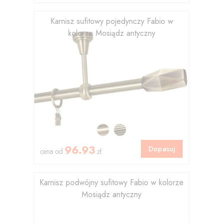
Karnisz sufitowy pojedynczy Fabio w
kolorze Mosiądz antyczny
96.93
Dopasuj
cena od
zł
Karnisz podwójny sufitowy Fabio w kolorze
Mosiądz antyczny