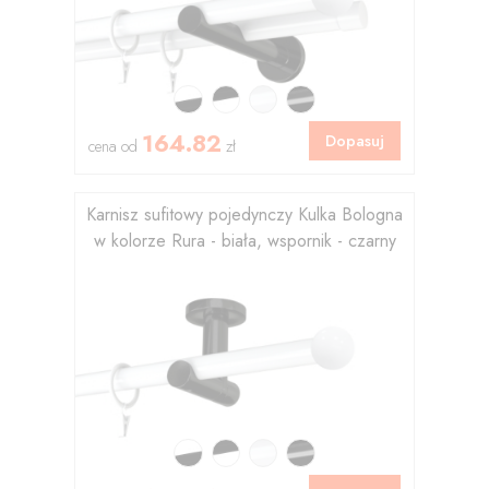
164.82
Dopasuj
cena od
zł
Karnisz sufitowy pojedynczy Kulka Bologna
w kolorze Rura - biała, wspornik - czarny