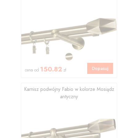
150.82
Dopasuj
cena od
zł
Karnisz podwójny Fabio w kolorze Mosiądz
antyczny