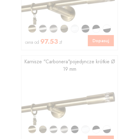
97.53
Dopasuj
cena od
zł
Karnisze "Carbonera"pojedyncze krótkie Ø
19 mm