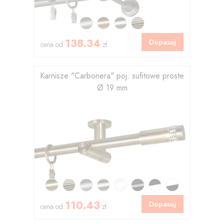
138.34
Dopasuj
cena od
zł
Karnisze "Carbonera" poj. sufitowe proste
Ø 19 mm
110.43
Dopasuj
cena od
zł