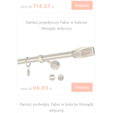
114.27
Dopasuj
cena od
zł
Karnisz pojedynczy Fabio w kolorze
Mosiądz antyczny
96.93
Dopasuj
cena od
zł
Karnisz podwójny Fabio w kolorze Mosiądz
antyczny