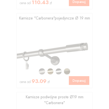
110.43
Dopasuj
cena od
zł
Karnisze "Carbonera"pojedyncze Ø 19 mm
93.09
Dopasuj
cena od
zł
Karnisze podwójne proste Ø19 mm
"Carbonera"