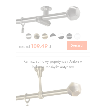
109.49
Dopasuj
cena od
zł
Karnisz sufitowy pojedynczy Anton w
kolorze Mosiądz antyczny