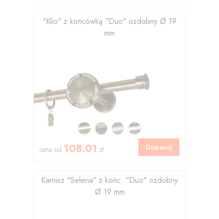
"Klio" z końcówką "Duo" ozdobny Ø 19
mm
108.01
Dopasuj
cena od
zł
Karnisz "Selena" z końc. "Duo" ozdobny
Ø 19 mm