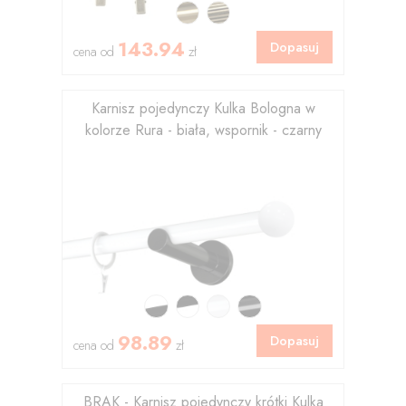
143.94
Dopasuj
cena od
zł
Karnisz pojedynczy Kulka Bologna w
kolorze Rura - biała, wspornik - czarny
98.89
Dopasuj
cena od
zł
BRAK - Karnisz pojedynczy krótki Kulka