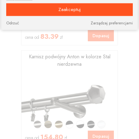
Zaakceptuj
Odrzuć
Zarządzaj preferencjami
83.39
Dopasuj
cena od
zł
Karnisz podwójny Anton w kolorze Stal
nierdzewna
154.80
Dopasuj
cena od
zł