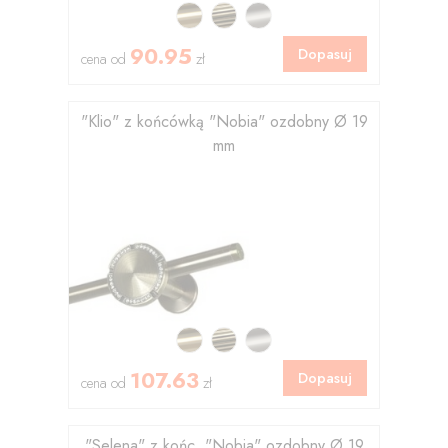
90.95
Dopasuj
cena od
zł
"Klio" z końcówką "Nobia" ozdobny Ø 19
mm
107.63
Dopasuj
cena od
zł
"Selena" z końc. "Nobia" ozdobny Ø 19