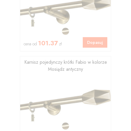
101.37
Dopasuj
cena od
zł
Karnisz pojedynczy krótki Fabio w kolorze
Mosiądz antyczny