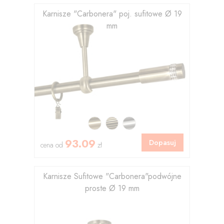
Karnisze "Carbonera" poj. sufitowe Ø 19
mm
93.09
Dopasuj
cena od
zł
Karnisze Sufitowe "Carbonera"podwójne
proste Ø 19 mm