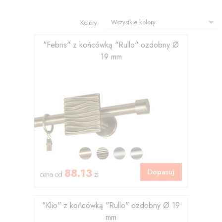
Kolory:
"Febris" z końcówką "Rullo" ozdobny Ø
19 mm
88.13
Dopasuj
cena od
zł
"Klio" z końcówką "Rullo" ozdobny Ø 19
mm