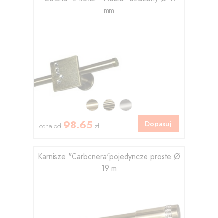
mm
98.65
Dopasuj
cena od
zł
Karnisze "Carbonera"pojedyncze proste Ø
19 m