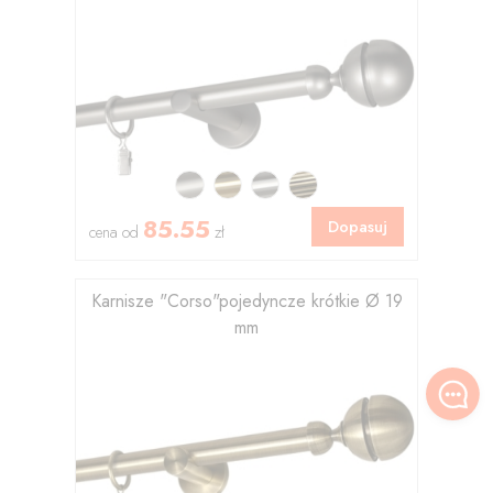
85.55
Dopasuj
cena od
zł
Karnisze "Corso"pojedyncze krótkie Ø 19
mm