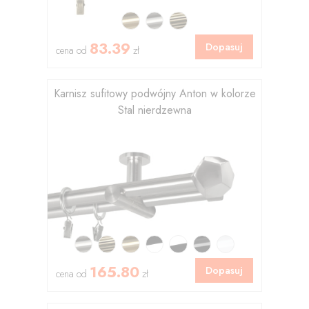
83.39
Dopasuj
cena od
zł
Karnisz sufitowy podwójny Anton w kolorze
Stal nierdzewna
165.80
Dopasuj
cena od
zł