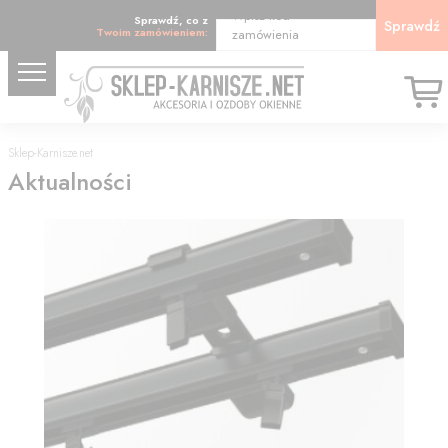
Wpisz kod
Sprawdź, co z
Sprawdź
Twoim zamówieniem:
zamówienia
Sklep-Karnisze.net
Aktualności