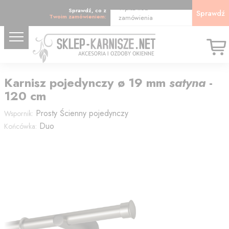
Wpisz kod
Sprawdź, co z
Sprawdź
Twoim zamówieniem:
zamówienia
Karnisz
pojedynczy
ø 19
mm
satyna
-
120
cm
Prosty
Ścienny pojedynczy
Wspornik:
Duo
Końcówka: