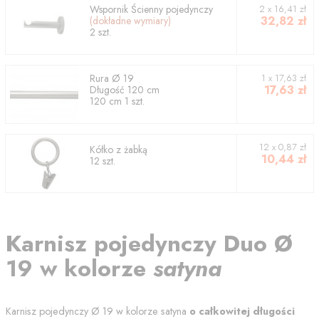
Wspornik
Ścienny pojedynczy
2
x
16,41
zł
32,82
zł
(dokładne wymiary)
2
szt.
Rura
Ø 19
1
x
17,63
zł
17,63
zł
Długość
120
cm
120
cm
1
szt.
12 x 0,87 zł
Kółko z żabką
10,44
zł
12 szt.
Karnisz
pojedynczy
Duo
Ø
19
w kolorze
satyna
Karnisz pojedynczy
Ø 19
w kolorze
satyna
o całkowitej długości