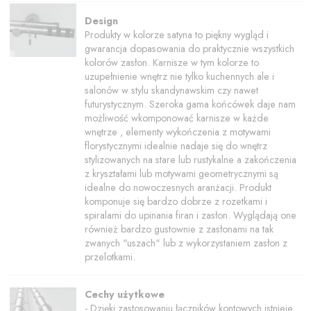
Design
Produkty w kolorze satyna to piękny wygląd i
gwarancja dopasowania do praktycznie wszystkich
kolorów zasłon. Karnisze w tym kolorze to
uzupełnienie wnętrz nie tylko kuchennych ale i
salonów w stylu skandynawskim czy nawet
futurystycznym.
Szeroka gama końcówek daje nam
możliwość wkomponować karnisze w każde
wnętrze , elementy wykończenia z motywami
florystycznymi idealnie nadaje się do wnętrz
stylizowanych na stare lub rustykalne a zakończenia
z kryształami lub motywami geometrycznymi są
idealne do nowoczesnych aranżacji. Produkt
komponuje się bardzo dobrze z rozetkami i
spiralami do upinania firan i zasłon. Wyglądają one
również bardzo gustownie z zasłonami na tak
zwanych "uszach" lub z wykorzystaniem zasłon z
przelotkami.
Cechy użytkowe
- Dzięki zastosowaniu łączników kontowych istnieje