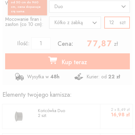
Wzór końcówki:
od 50 cm do 960
Duo
cm, cena dopasuje
się sama.
Mocowanie firan i
szt
Kółko z żabką
zasłon (co 10 cm):
77.87
,
Ilość:
Cena:
zł
Kup teraz
Wysyłka w
48h
Kurier: od
22 zł
Elementy twojego karnisza:
2
x
8,49
zł
Końcówka
Duo
16,98
zł
2
szt.