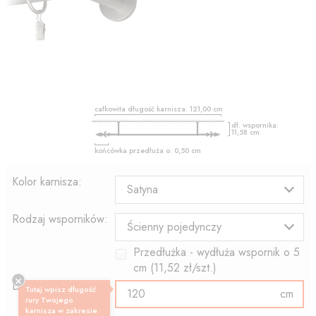
całkowita długość karnisza:
121,00
cm
dł. wspornika:
11,58
cm
końcówka przedłuża o:
0,50
cm
Kolor karnisza:
Satyna
Rodzaj wsporników:
Ścienny pojedynczy
Przedłużka - wydłuża wspornik o
5
cm (
11,52
zł/szt.)
Długość rury:
Tutaj wpisz długość
cm
rury Twojego
karnisza w zakresie