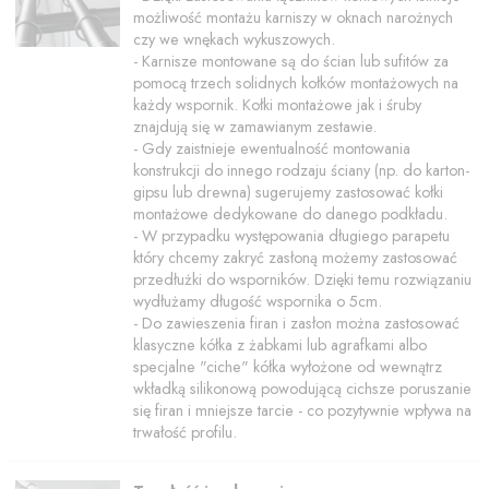
możliwość montażu karniszy w oknach narożnych
czy we wnękach wykuszowych.
- Karnisze montowane są do ścian lub sufitów za
pomocą trzech solidnych kołków montażowych na
każdy wspornik. Kołki montażowe jak i śruby
znajdują się w zamawianym zestawie.
- Gdy zaistnieje ewentualność montowania
konstrukcji do innego rodzaju ściany (np. do karton-
gipsu lub drewna) sugerujemy zastosować kołki
montażowe dedykowane do danego podkładu.
- W przypadku występowania długiego parapetu
który chcemy zakryć zasłoną możemy zastosować
przedłużki do wsporników. Dzięki temu rozwiązaniu
wydłużamy długość wspornika o 5cm.
- Do zawieszenia firan i zasłon można zastosować
klasyczne kółka z żabkami lub agrafkami albo
specjalne "ciche" kółka wyłożone od wewnątrz
wkładką silikonową powodującą cichsze poruszanie
się firan i mniejsze tarcie - co pozytywnie wpływa na
trwałość profilu.