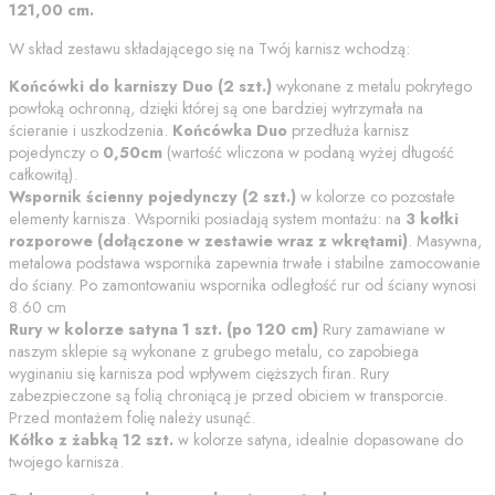
121,00
cm
.
W skład zestawu składającego się na Twój karnisz wchodzą:
Końcówki do karniszy
Duo
(
2
szt.)
wykonane z metalu pokrytego
powłoką ochronną
, dzięki której są one bardziej wytrzymała na
ścieranie i uszkodzenia.
Końcówka
Duo
przedłuża karnisz
pojedynczy o
0,50
cm
(wartość wliczona w podaną wyżej długość
całkowitą).
Wspornik
ścienny pojedynczy
(
2
szt.)
w kolorze co pozostałe
elementy karnisza. Wsporniki posiadają system montażu: na
3 kołki
rozporowe (dołączone w zestawie wraz z wkrętami)
. Masywna,
metalowa podstawa wspornika zapewnia trwałe i stabilne zamocowanie
do ściany.
Po zamontowaniu wspornika odległość rur od ściany wynosi
8.60
cm
Rury w kolorze
satyna
1
szt. (po
120
cm)
Rury zamawiane w
naszym sklepie są wykonane z grubego metalu, co zapobiega
wyginaniu się karnisza pod wpływem cięższych firan. Rury
zabezpieczone są folią chroniącą je przed obiciem w transporcie.
Przed montażem folię należy usunąć.
Kółko z żabką
12 szt.
w kolorze
satyna
, idealnie dopasowane do
twojego karnisza.