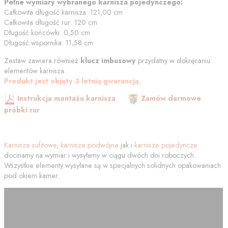
Pełne wymiary wybranego karnisza pojedynczego:
Całkowita długość karnisza:
121,00
cm
Całkowita długość rur:
120
cm
Długość końcówki:
0,50
cm
Długość wspornika:
11,58
cm
Zestaw zawiera również
klucz imbusowy
przydatny w dokręcaniu
elementów karnisza.
Produkt jest objęty 3 letnią gwarancją.
Instrukcja montażu karnisza
Zamów darmowe
próbki rur
Karnisze sufitowe
,
karnisze podwójne
jak i
karnisze pojedyncze
docinamy na wymiar i wysyłamy w ciągu dwóch dni roboczych.
Wszystkie elementy wysyłane są w specjalnych solidnych opakowaniach
pod okiem kamer.