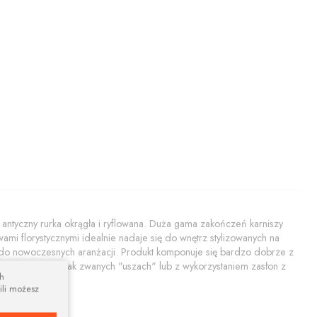
antyczny rurka okrągła i ryflowana. Duża gama zakończeń karniszy
 florystycznymi idealnie nadaje się do wnętrz stylizowanych na
e do nowoczesnych aranżacji. Produkt komponuje się bardzo dobrze z
 z zasłonami na tak zwanych "uszach" lub z wykorzystaniem zasłon z
ch
ili możesz