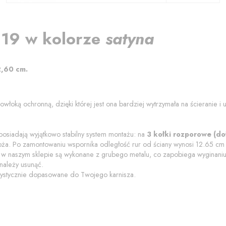
 19
w kolorze
satyna
2,60
cm
.
powłoką ochronną
, dzięki której jest ona bardziej wytrzymała na ścieranie 
 posiadają wyjątkowo stabilny system montażu: na
3 kołki rozporowe (do
oża.
Po zamontowaniu wspornika odległość rur od ściany wynosi
12.65
cm
 naszym sklepie są wykonane z grubego metalu, co zapobiega wyginaniu 
należy usunąć.
ystycznie dopasowane do Twojego karnisza.