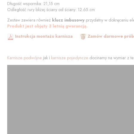
Długość wspornika:
21,15
cm
Odległość rury bliżej ściany od ściany:
12.65
cm
Zestaw zawiera również
klucz imbusowy
przydatny w dokręcaniu el
Produkt jest objęty 3 letnią gwarancją.
Instrukcja montażu karnisza
Zamów darmowe próbk
Karnisze podwójne
jak i
karnisze pojedyncze
docinamy na wymiar z te