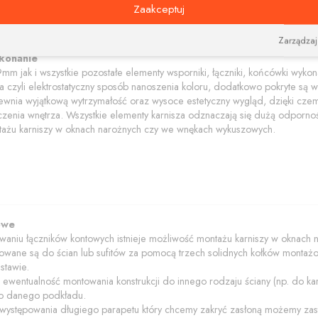
Zaakceptuj
Zarządzaj
ykonanie
9mm jak i wszystkie pozostałe elementy wsporniki, łączniki, końcówki wykona
ja czyli elektrostatyczny sposób nanoszenia koloru, dodatkowo pokryte są w
wnia wyjątkową wytrzymałość oraz wysoce estetyczny wygląd, dzięki czemu k
enia wnętrza. Wszystkie elementy karnisza odznaczają się dużą odporności
ażu karniszy w oknach narożnych czy we wnękach wykuszowych.
owe
sowaniu łączników kontowych istnieje możliwość montażu karniszy w oknac
owane są do ścian lub sufitów za pomocą trzech solidnych kołków montażo
stawie.
e ewentualność montowania konstrukcji do innego rodzaju ściany (np. do 
 danego podkładu.
występowania długiego parapetu który chcemy zakryć zasłoną możemy zas