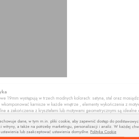
yka
owe 19mm występują w trzech modnych kolorach: satyna, stal oraz mosiądz 
 wkomponować karnisze w każde wnętrze , elementy wykończenia z motywami
ykalne a zakończenia z kryształami lub motywami geometrycznymi są idealn
ralami do upinania firan i zasłon. Wyglądają one również bardzo gustownie
zechowuje dane, w tym m.in. pliki cookie, aby zapewnić dostęp do podstawowy
i witryny, a także na potrzeby marketingu, personalizacji i analiz. W każdej chw
 ustawienia lub zaakceptować ustawienia domyślne.
Polityka Cookie