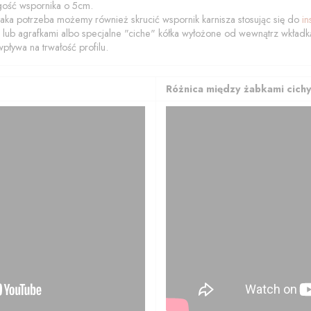
gość wspornika o 5cm.
e taka potrzeba możemy również skrucić wspornik karnisza stosując się do
in
 lub agrafkami albo specjalne "ciche" kółka wyłożone od wewnątrz wkładką 
pływa na trwałość profilu.
Różnica między żabkami cichy