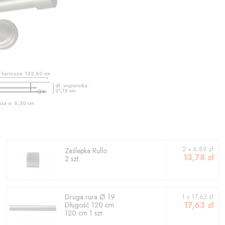
ć karnisza:
132,60
cm
dł. wspornika:
21,15
cm
uża o:
6,30
cm
2
x
6,89
zł
Zaślepka
Rullo
13,78
zł
2
szt.
Druga rura
Ø 19
1
x
17,63
zł
17,63
zł
Długość
120
cm
120
cm
1
szt.