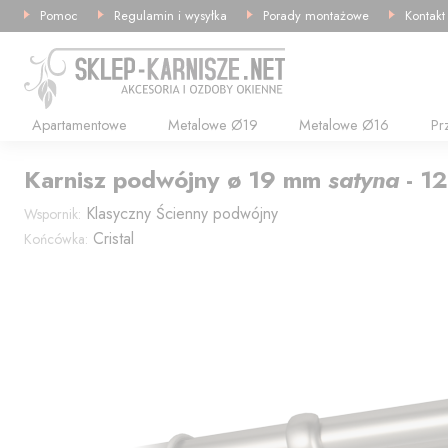
Pomoc
Regulamin i wysyłka
Porady montażowe
Kontakt
Apartamentowe
Metalowe Ø19
Metalowe Ø16
Pr
Karnisz
podwójny
ø 19
mm
satyna
-
1
Klasyczny
Ścienny podwójny
Wspornik:
Cristal
Końcówka: