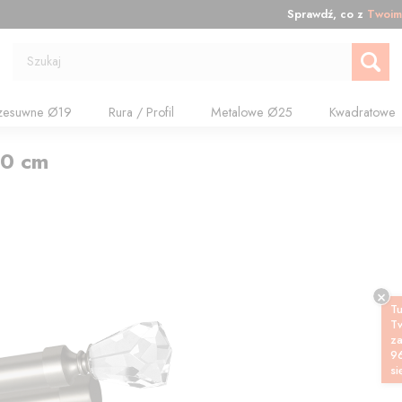
Sprawdź, co z
Twoim
Szukaj
zesuwne Ø19
Rura / Profil
Metalowe Ø25
Kwadratowe
20
cm
Tu
T
z
9
si