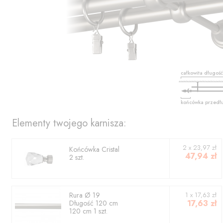
całkowita długoś
końcówka przedł
Elementy twojego karnisza:
2
x
23,97
zł
Końcówka
Cristal
47,94
zł
2
szt.
Rura
Ø 19
1
x
17,63
zł
17,63
zł
Długość
120
cm
120
cm
1
szt.