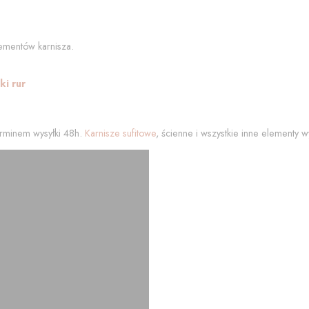
ementów karnisza.
i rur
rminem wysyłki 48h.
Karnisze sufitowe
, ścienne i wszystkie inne elementy