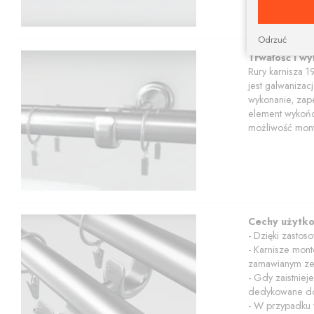
Odrzuć
Trwałość i w
Rury karnisza 1
jest galwanizac
wykonanie, zape
element wykończ
możliwość mont
Cechy użytk
- Dzięki zasto
- Karnisze mont
zamawianym ze
- Gdy zaistniej
dedykowane do
- W przypadku 