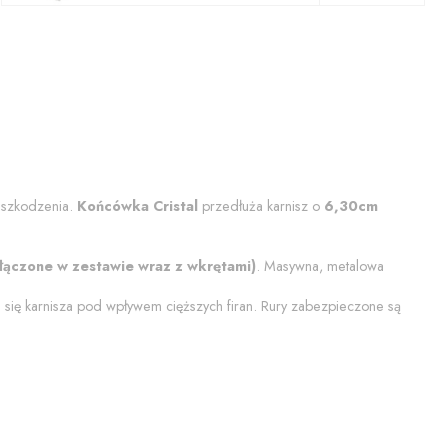
i uszkodzenia.
Końcówka
Cristal
przedłuża karnisz o
6,30
cm
łączone w zestawie wraz z wkrętami)
. Masywna, metalowa
się karnisza pod wpływem cięższych firan. Rury zabezpieczone są