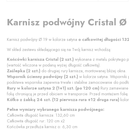
Karnisz
podwójny
Cristal
Ø
Karnisz podwójny
Ø 19
w kolorze
satyna
o całkowitej długości
13
W skład zestawu składającego się na Twój karnisz wchodzą:
Końcówki karnisza
Cristal
(
2
szt.)
wykonana z metalu pokrytego 
(wartość wliczona w podaną wyżej długość całkowitą).
Zaślepka (
2
szt.)
do drugiej rury karnisza, montowanej bliżej okna.
Wspornik
ścienny podwójny
(
2
szt.)
w kolorze
satyna
. Wsporniki
podstawa wspornika zapewnia trwałe i stabilne zamocowanie do podł
Rury w kolorze
satyna
2 (1+1)
szt. (po
120
cm)
Rury zamawiane w
folią chroniącą je przed obiciem w transporcie. Przed montażem folię 
Kółko z żabką
24 szt. (12 pierwsza rura +12 druga rura)
kolor
Pełne wymiary wybranego karnisza podwójnego:
Całkowita długość karnisza:
132,60
cm
Całkowita długość rur:
120
cm
x2
Końcówka przedłuża karnisz o:
6,30
cm