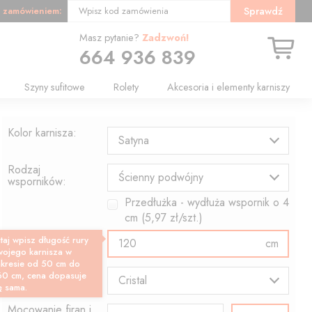
 zamówieniem:
Sprawdź
Wpisz kod zamówienia
Masz pytanie?
Zadzwoń!
664 936 839
Szyny sufitowe
Rolety
Akcesoria i elementy karniszy
Kolor karnisza:
Satyna
Rodzaj
Ścienny podwójny
wsporników:
Przedłużka - wydłuża wspornik o
4
cm (
5,97
zł/szt.)
Długość rury:
taj wpisz długość rury
cm
wojego karnisza w
akresie od 50 cm do
Wzór końcówki:
60 cm, cena dopasuje
Cristal
ę sama.
Mocowanie firan i