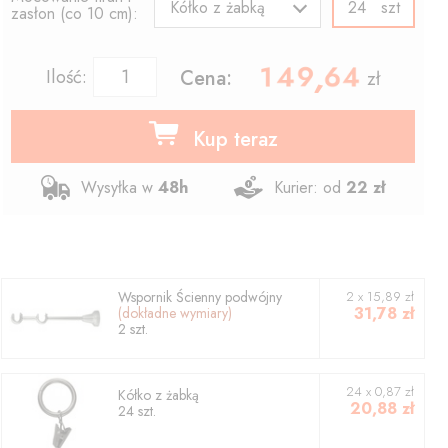
szt
Kółko z żabką
zasłon (co 10 cm):
149.64
,
Ilość:
Cena:
zł
Kup teraz
Wysyłka w
48h
Kurier: od
22 zł
Wspornik
Ścienny podwójny
2
x
15,89
zł
31,78
zł
(dokładne wymiary)
2
szt.
24 x 0,87 zł
Kółko z żabką
20,88
zł
24 szt.