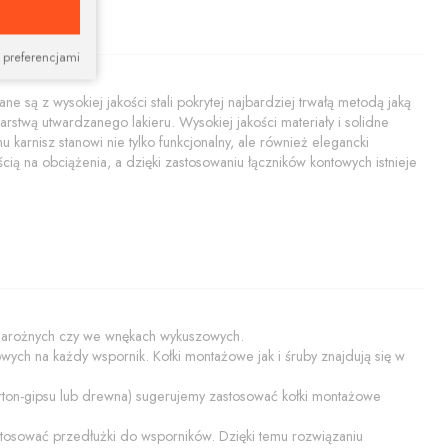
 preferencjami
ne są z wysokiej jakości stali pokrytej najbardziej trwałą metodą jaką
arstwą utwardzanego lakieru. Wysokiej jakości materiały i solidne
arnisz stanowi nie tylko funkcjonalny, ale również elegancki
ą na obciążenia, a dzięki zastosowaniu łączników kontowych istnieje
h narożnych czy we wnękach wykuszowych.
wych na każdy wspornik. Kołki montażowe jak i śruby znajdują się w
karton-gipsu lub drewna) sugerujemy zastosować kołki montażowe
tosować przedłużki do wsporników. Dzięki temu rozwiązaniu