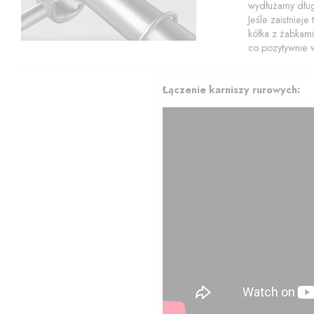
wydłużamy dłu
Jeśle zaistniej
kółka z żabkami
co pozytywnie w
Łączenie karniszy rurowych: