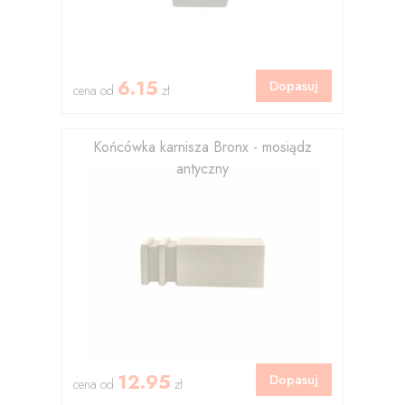
6.15
Dopasuj
cena od
zł
Końcówka karnisza Bronx - mosiądz
antyczny
12.95
Dopasuj
cena od
zł