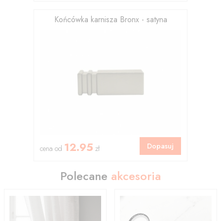
Końcówka karnisza Bronx - satyna
12.95
Dopasuj
cena od
zł
Polecane
akcesoria