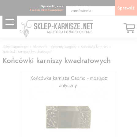
Wpisz kod
Sprawdź, co z
Sprawdź
Twoim zamówieniem:
zamówienia
Sklep-Karnisze.net
»
Akcesoria i elementy karniszy
»
Końcówki karniszy
»
Końcówki karniszy kwadratowych
Końcówki karniszy kwadratowych
Końcówka karnisza Cadmo - mosiądz
antyczny.