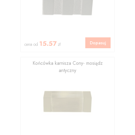
15.57
Dopasuj
cena od
zł
Końcówka karnisza Cony- mosiądz
antyczny