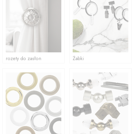
rozety do zasłon
Żabki