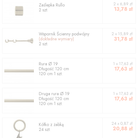
2
x
6,89
zł
Zaślepka
Rullo
13,78
zł
2
szt.
Wspornik
Ścienny podwójny
2
x
15,89
zł
31,78
zł
(dokładne wymiary)
2
szt.
Rura
Ø 19
1
x
17,63
zł
17,63
zł
Długość
120
cm
120
cm
1
szt.
Druga rura
Ø 19
1
x
17,63
zł
17,63
zł
Długość
120
cm
120
cm
1
szt.
24 x 0,87 zł
Kółko z żabką
20,88
zł
24 szt.