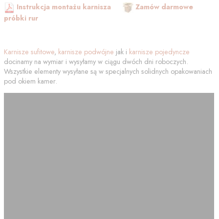
Instrukcja montażu karnisza
Zamów darmowe
próbki rur
Karnisze sufitowe
,
karnisze podwójne
jak i
karnisze pojedyncze
docinamy na wymiar i wysyłamy w ciągu dwóch dni roboczych.
Wszystkie elementy wysyłane są w specjalnych solidnych opakowaniach
pod okiem kamer.