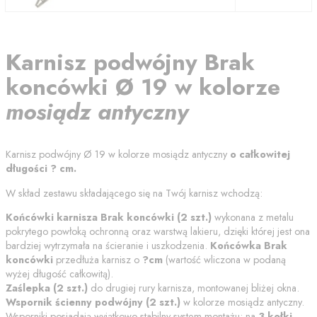
Karnisz
podwójny
Brak
koncówki
Ø 19
w kolorze
mosiądz antyczny
Karnisz podwójny
Ø 19
w kolorze
mosiądz antyczny
o całkowitej
długości
?
cm
.
W skład zestawu składającego się na Twój karnisz wchodzą:
Końcówki karnisza
Brak koncówki
(
2
szt.)
wykonana z metalu
pokrytego powłoką ochronną
oraz warstwą lakieru
, dzięki której jest ona
bardziej wytrzymała na ścieranie i uszkodzenia.
Końcówka
Brak
koncówki
przedłuża karnisz o
?
cm
(wartość wliczona w podaną
wyżej długość całkowitą).
Zaślepka (
2
szt.)
do drugiej rury karnisza, montowanej bliżej okna.
Wspornik
ścienny podwójny
(
2
szt.)
w kolorze
mosiądz antyczny
.
Wsporniki posiadają wyjątkowo stabilny system montażu: na
3 kołki