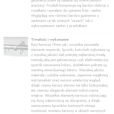
geometrycznymi są idealne do nowoczesnych
aranżacji. Produkt komponuje się bardzo dobrze z
rozetkami i spiralami do upinania firan i zasłon.
Wyglądają one również bardzo gustownie z
zasłonami na tak zwanych "uszach" lub z
wykorzystaniem zasłon z przelotkami.
Trwałość i wykonanie
Rury karnisza 19mm jak i wszystkie pozostałe
elementy wsporniki, łączniki, końcówki wykonane są
z wysokiej jakości stali pokrytej najbardziej trwałą
metodą jaką jest galwanizacja czyli elektrostatyczny
sposób nanoszenia koloru, dodatkowo pokryte są
warstwą utwardzanego lakieru. Wysokiej jakości
materiały i solidne wykonanie, zapewnia wyjątkową
wytrzymałość oraz wysoce estetyczny wygląd,
dzięki czemu karnisz stanowi nie tylko funkcjonalny,
ale również elegancki element wykończenia
wnętrza. Wszystkie elementy karnisza odznaczają
się dużą odpornością na obciążenia, a dzięki
zastosowaniu łączników kontowych istnieje
możliwość montażu karniszy w oknach narożnych