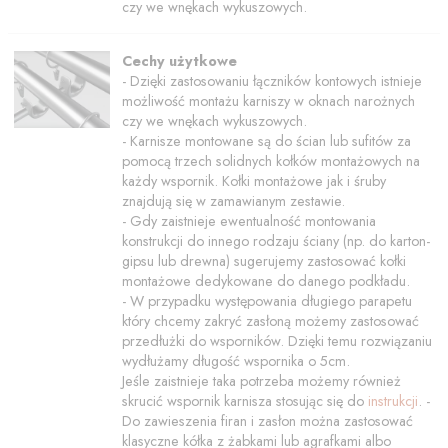
czy we wnękach wykuszowych.
Cechy użytkowe
- Dzięki zastosowaniu łączników kontowych istnieje
możliwość montażu karniszy w oknach narożnych
czy we wnękach wykuszowych.
- Karnisze montowane są do ścian lub sufitów za
pomocą trzech solidnych kołków montażowych na
każdy wspornik. Kołki montażowe jak i śruby
znajdują się w zamawianym zestawie.
- Gdy zaistnieje ewentualność montowania
konstrukcji do innego rodzaju ściany (np. do karton-
gipsu lub drewna) sugerujemy zastosować kołki
montażowe dedykowane do danego podkładu.
- W przypadku występowania długiego parapetu
który chcemy zakryć zasłoną możemy zastosować
przedłużki do wsporników. Dzięki temu rozwiązaniu
wydłużamy długość wspornika o 5cm.
Jeśle zaistnieje taka potrzeba możemy również
skrucić wspornik karnisza stosując się do
instrukcji
. -
Do zawieszenia firan i zasłon można zastosować
klasyczne kółka z żabkami lub agrafkami albo