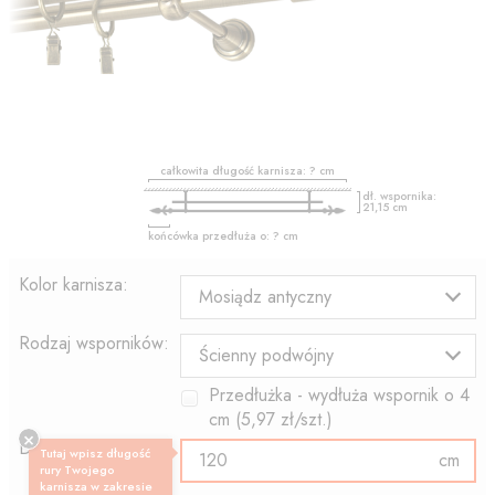
całkowita długość karnisza:
?
cm
dł. wspornika:
21,15
cm
końcówka przedłuża o:
?
cm
Kolor karnisza:
Mosiądz antyczny
Rodzaj wsporników:
Ścienny podwójny
Przedłużka - wydłuża wspornik o
4
cm (
5,97
zł/szt.)
Długość rury:
Tutaj wpisz długość
cm
rury Twojego
karnisza w zakresie