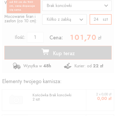
Wzór końcówki:
od 50 cm do 960
Brak koncówki
cm, cena dopasuje
się sama.
Mocowanie firan i
szt
Kółko z żabką
zasłon (co 10 cm):
101.70
,
Ilość:
Cena:
zł
Kup teraz
Wysyłka w
48h
Kurier: od
22 zł
Elementy twojego karnisza:
2
x
0,00
zł
Końcówka
Brak koncówki
0,00
zł
2
szt.