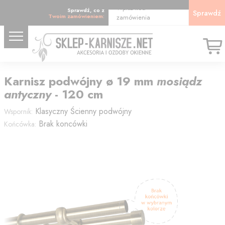
Wpisz kod
Sprawdź, co z
Sprawdź
Twoim zamówieniem:
zamówienia
Karnisz
podwójny
ø 19
mm
mosiądz
antyczny
-
120
cm
Klasyczny
Ścienny podwójny
Wspornik:
Brak koncówki
Końcówka: