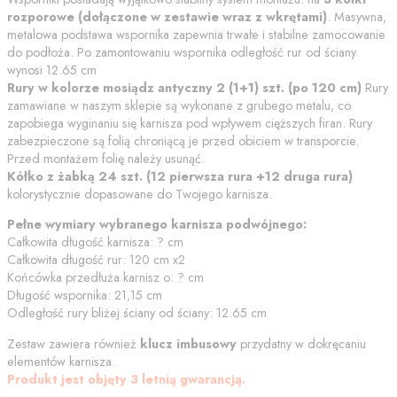
rozporowe (dołączone w zestawie wraz z wkrętami)
. Masywna,
metalowa podstawa wspornika zapewnia trwałe i stabilne zamocowanie
do podłoża.
Po zamontowaniu wspornika odległość rur od ściany
wynosi
12.65
cm
Rury w kolorze
mosiądz antyczny
2 (1+1)
szt. (po
120
cm)
Rury
zamawiane w naszym sklepie są wykonane z grubego metalu, co
zapobiega wyginaniu się karnisza pod wpływem cięższych firan. Rury
zabezpieczone są folią chroniącą je przed obiciem w transporcie.
Przed montażem folię należy usunąć.
Kółko z żabką
24 szt. (12 pierwsza rura +12 druga rura)
kolorystycznie dopasowane do Twojego karnisza.
Pełne wymiary wybranego karnisza podwójnego:
Całkowita długość karnisza:
?
cm
Całkowita długość rur:
120
cm
x2
Końcówka przedłuża karnisz o:
?
cm
Długość wspornika:
21,15
cm
Odległość rury bliżej ściany od ściany:
12.65
cm
Zestaw zawiera również
klucz imbusowy
przydatny w dokręcaniu
elementów karnisza.
Produkt jest objęty 3 letnią gwarancją.