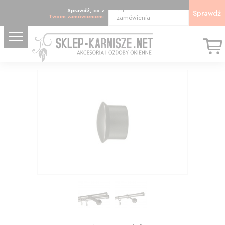
Wpisz kod
Sprawdź, co z
Sprawdź
Twoim zamówieniem:
zamówienia
8.49