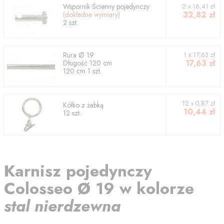
Wspornik
Ścienny pojedynczy
2
x
16,41
zł
32,82
zł
(dokładne wymiary)
2
szt.
Rura
Ø 19
1
x
17,63
zł
17,63
zł
Długość
120
cm
120
cm
1
szt.
12 x 0,87 zł
Kółko z żabką
10,44
zł
12 szt.
Karnisz
pojedynczy
Colosseo
Ø 19
w kolorze
stal nierdzewna