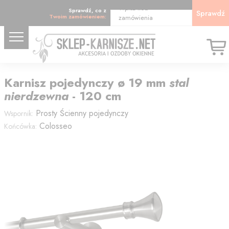
Wpisz kod
Sprawdź, co z
Sprawdź
Twoim zamówieniem:
zamówienia
Karnisz
pojedynczy
ø 19
mm
stal
nierdzewna
-
120
cm
Prosty
Ścienny pojedynczy
Wspornik:
Colosseo
Końcówka: