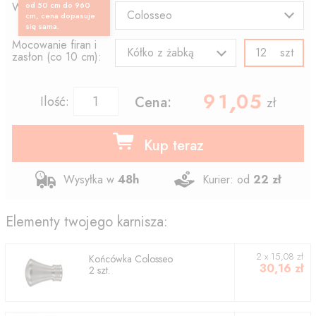
Wzór końcówki:
od 50 cm do 960
Colosseo
cm, cena dopasuje
się sama.
Mocowanie firan i
szt
Kółko z żabką
zasłon (co 10 cm):
91.05
,
Ilość:
Cena:
zł
Kup teraz
Wysyłka w
48h
Kurier: od
22 zł
Elementy twojego karnisza:
2
x
15,08
zł
Końcówka
Colosseo
30,16
zł
2
szt.