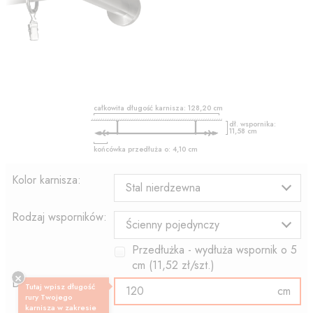
całkowita długość karnisza:
128,20
cm
dł. wspornika:
11,58
cm
końcówka przedłuża o:
4,10
cm
Kolor karnisza:
Stal nierdzewna
Rodzaj wsporników:
Ścienny pojedynczy
Przedłużka - wydłuża wspornik o
5
cm (
11,52
zł/szt.)
Długość rury:
Tutaj wpisz długość
cm
rury Twojego
karnisza w zakresie