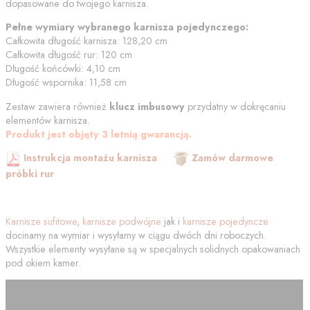
dopasowane do twojego karnisza.
Pełne wymiary wybranego karnisza pojedynczego:
Całkowita długość karnisza:
128,20
cm
Całkowita długość rur:
120
cm
Długość końcówki:
4,10
cm
Długość wspornika:
11,58
cm
Zestaw zawiera również
klucz imbusowy
przydatny w dokręcaniu
elementów karnisza.
Produkt jest objęty 3 letnią gwarancją.
Instrukcja montażu karnisza
Zamów darmowe
próbki rur
Karnisze sufitowe
,
karnisze podwójne
jak i
karnisze pojedyncze
docinamy na wymiar i wysyłamy w ciągu dwóch dni roboczych.
Wszystkie elementy wysyłane są w specjalnych solidnych opakowaniach
pod okiem kamer.