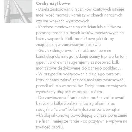
Cechy użytkowe
- Dzięki zastosowaniu łączników kontowych istnieje
możliwość montażu karniszy w oknach narożnych
czy we wnękach wykuszowych.
- Karnisze montowane są do ścian lub sufitów za
pomocą trzech solidnych kołków montażowych na
każdy wspornik. Kołki montażowe jak i śruby
znajdują się w zamawianym zestawie.
- Gdy zaistnieje ewentualność montowania
konstrukcji do innego rodzaju ściany (np. do karton-
gipsu lub drewna) sugerujemy zastosować kołki
montażowe dedykowane do danego podkładu.
- W przypadku występowania długiego parapetu
który chcemy zakryć zasłoną możemy zastosować
przedłużki do wsporników. Dzięki temu rozwiązaniu
wydłużamy długość wspornika o 5cm.
- Do zawieszenia firan i zasłon można zastosować
klasyczne kółka z żabkami lub agrafkami albo
specjalne "ciche" kółka wyłożone od wewnątrz
wkładką silikonową powodującą cichsze poruszanie
się firan i mniejsze tarcie - co pozytywnie wpływa na
trwałość profilu.