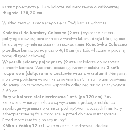
Karnisz pojedynczy
Ø 19
w kolorze
stal nierdzewna
o całkowitej
długości
128,20
cm
.
W skład zestawu składającego się na Twój karnisz wchodzą:
Końcówki do karniszy
Colosseo
(
2
szt.)
wykonane z metalu
pokrytego powłoką ochronną
oraz warstwą lakieru
, dzięki której są one
bardziej wytrzymała na ścieranie i uszkodzenia.
Końcówka
Colosseo
przedłuża karnisz pojedynczy o
4,10
cm
(wartość wliczona w podaną
wyżej długość całkowitą).
Wspornik
ścienny pojedynczy
(
2
szt.)
w kolorze co pozostałe
elementy karnisza. Wsporniki posiadają system montażu: na
3 kołki
rozporowe (dołączone w zestawie wraz z wkrętami)
. Masywna,
metalowa podstawa wspornika zapewnia trwałe i stabilne zamocowanie
do ściany.
Po zamontowaniu wspornika odległość rur od ściany wynosi
8.60
cm
Rury w kolorze
stal nierdzewna
1
szt. (po
120
cm)
Rury
zamawiane w naszym sklepie są wykonane z grubego metalu, co
zapobiega wyginaniu się karnisza pod wpływem cięższych firan. Rury
zabezpieczone są folią chroniącą je przed obiciem w transporcie.
Przed montażem folię należy usunąć.
Kółko z żabką
12 szt.
w kolorze
stal nierdzewna
, idealnie