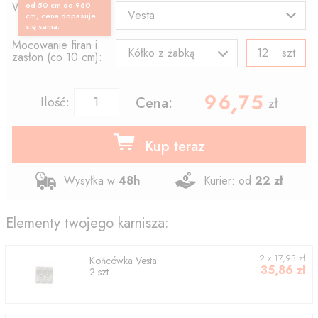
Wzór końcówki:
od 50 cm do 960
Vesta
cm, cena dopasuje
się sama.
Mocowanie firan i
szt
Kółko z żabką
zasłon (co 10 cm):
96.75
,
Ilość:
Cena:
zł
Kup teraz
Wysyłka w
48h
Kurier: od
22 zł
Elementy twojego karnisza:
2
x
17,93
zł
Końcówka
Vesta
35,86
zł
2
szt.