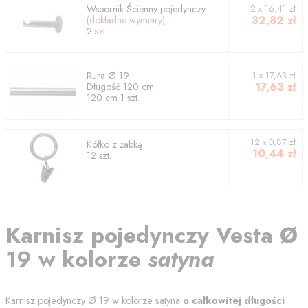
Wspornik
Ścienny pojedynczy
2
x
16,41
zł
32,82
zł
(dokładne wymiary)
2
szt.
Rura
Ø 19
1
x
17,63
zł
17,63
zł
Długość
120
cm
120
cm
1
szt.
12 x 0,87 zł
Kółko z żabką
10,44
zł
12 szt.
Karnisz
pojedynczy
Vesta
Ø
19
w kolorze
satyna
Karnisz pojedynczy
Ø 19
w kolorze
satyna
o całkowitej długości