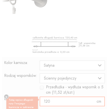
całkowita długość karnisza:
120,40
cm
dł. wspornika:
11,58
cm
końcówka przedłuża o:
0,20
cm
Kolor karnisza:
Satyna
Rodzaj wsporników:
Ścienny pojedynczy
Przedłużka - wydłuża wspornik o
5
cm (
11,52
zł/szt.)
Długość rury:
Tutaj wpisz długość
cm
rury Twojego
karnisza w zakresie