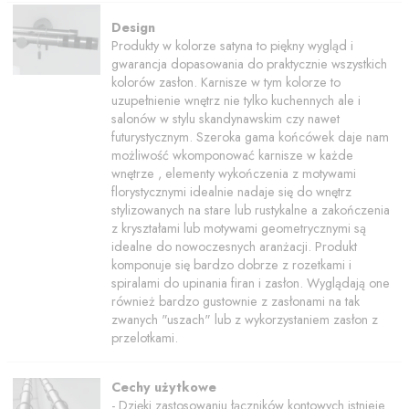
Design
Produkty w kolorze satyna to piękny wygląd i
gwarancja dopasowania do praktycznie wszystkich
kolorów zasłon. Karnisze w tym kolorze to
uzupełnienie wnętrz nie tylko kuchennych ale i
salonów w stylu skandynawskim czy nawet
futurystycznym.
Szeroka gama końcówek daje nam
możliwość wkomponować karnisze w każde
wnętrze , elementy wykończenia z motywami
florystycznymi idealnie nadaje się do wnętrz
stylizowanych na stare lub rustykalne a zakończenia
z kryształami lub motywami geometrycznymi są
idealne do nowoczesnych aranżacji. Produkt
komponuje się bardzo dobrze z rozetkami i
spiralami do upinania firan i zasłon. Wyglądają one
również bardzo gustownie z zasłonami na tak
zwanych "uszach" lub z wykorzystaniem zasłon z
przelotkami.
Cechy użytkowe
- Dzięki zastosowaniu łączników kontowych istnieje