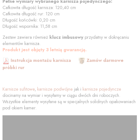
Pełne wymiary wybranego karnisza pojedynczego:
Całkowita długość karnisza:
120,40
cm
Całkowita długość rur:
120
cm
Długość końcówki:
0,20
cm
Długość wspornika:
11,58
cm
Zestaw zawiera również
klucz imbusowy
przydatny w dokręcaniu
elementów karnisza.
Produkt jest objęty 3 letnią gwarancją.
Instrukcja montażu karnisza
Zamów darmowe
próbki rur
Karnisze sufitowe
,
karnisze podwójne
jak i
karnisze pojedyncze
docinamy na wymiar i wysyłamy w ciągu dwóch dni roboczych.
Wszystkie elementy wysyłane są w specjalnych solidnych opakowaniach
pod okiem kamer.