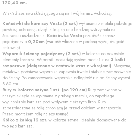
120,40
cm
.
W skład zestawu składającego się na Twój karnisz wchodzą:
Końcówki do karniszy
Vesta
(
2
szt.)
wykonane z metalu pokrytego
powłoką ochronną
, dzięki której są one bardziej wytrzymała na
ścieranie i uszkodzenia.
Końcówka
Vesta
przedłuża karnisz
pojedynczy o
0,20
cm
(wartość wliczona w podaną wyżej długość
całkowitą).
Wspornik
ścienny pojedynczy
(
2
szt.)
w kolorze co pozostałe
elementy karnisza. Wsporniki posiadają system montażu: na
3 kołki
rozporowe (dołączone w zestawie wraz z wkrętami)
. Masywna,
metalowa podstawa wspornika zapewnia trwałe i stabilne zamocowanie
do ściany.
Po zamontowaniu wspornika odległość rur od ściany wynosi
8.60
cm
Rury w kolorze
satyna
1
szt. (po
120
cm)
Rury zamawiane w
naszym sklepie są wykonane z grubego metalu, co zapobiega
wyginaniu się karnisza pod wpływem cięższych firan. Rury
zabezpieczone są folią chroniącą je przed obiciem w transporcie.
Przed montażem folię należy usunąć.
Kółko z żabką
12 szt.
w kolorze
satyna
, idealnie dopasowane do
twojego karnisza.