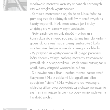
możliwość montażu karniszy w oknach narożnych
czy we wnękach wykuszowych.
- Karnisze montowane są do ścian lub sufitów za
pomocą trzech solidnych kołków montażowych na
każdy wspornik. Kołki montażowe jak i śruby
znajdują się w zamawianym zestawie.
- Gdy zaistnieje ewentualność montowania
konstrukcji do innego rodzaju ściany (np. do karton-
gipsu lub drewna) sugerujemy zastosować kołki
montażowe dedykowane do danego podkładu.
- W przypadku występowania długiego parapetu
który chcemy zakryć zasłoną możemy zastosować
przedłużki do wsporników. Dzięki temu rozwiązaniu
wydłużamy długość wspornika o 5cm.
- Do zawieszenia firan i zasłon można zastosować
klasyczne kółka z żabkami lub agrafkami albo
specjalne "ciche" kółka wyłożone od wewnątrz
wkładką silikonową powodującą cichsze poruszanie
się firan i mniejsze tarcie - co pozytywnie wpływa na
trwałość profilu.