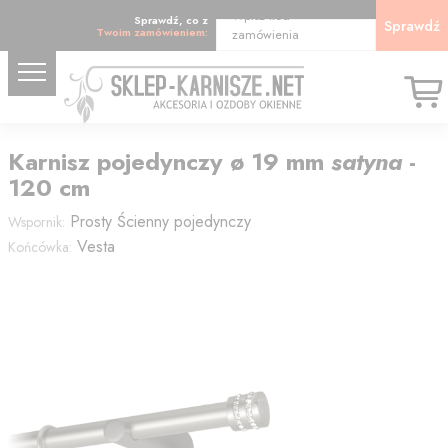
Wpisz kod
Sprawdź, co z
Sprawdź
Twoim zamówieniem:
zamówienia
Karnisz
pojedynczy
ø 19
mm
satyna
-
120
cm
Prosty
Ścienny pojedynczy
Wspornik:
Vesta
Końcówka: