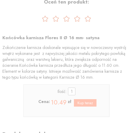
Oceń ten produkt:
Końcówka karnisza Flores II Ø 16 mm- satyna
Zokończenie karnisza doskonale wpisujące się w nowoczesny wystrój
wnętrz wykonane jest z najwyższej jakości metalu pokrytego powłoką
galwaniczną oraz warstwą lakieru, która zwiększa odporność na
ścieranie.Końcówka karnisza przedłuża jego długość o 11.60 cm.
Element w kolorze satyny. Istnieje możliwość zamówienia karnisza z
tego typu końcówką w kategorii Karnisze Ø 16 mm.
Ilość:
10.49
Cena:
zł