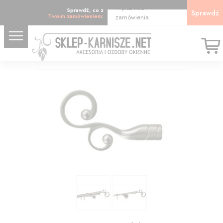
Wpisz kod
Sprawdź, co z
Sprawdź
Twoim zamówieniem:
zamówienia
10.49