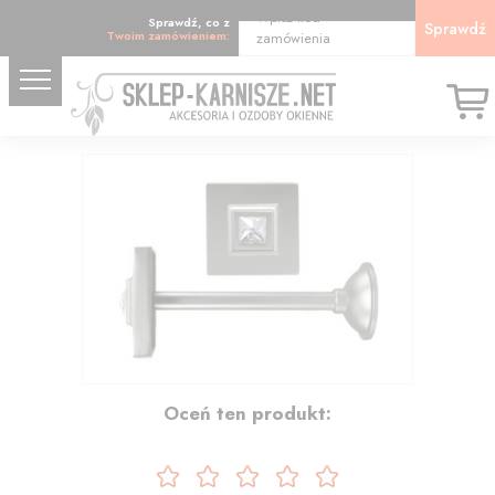
Wpisz kod
Sprawdź, co z
Sprawdź
Twoim zamówieniem:
zamówienia
14.08
Oceń ten produkt: