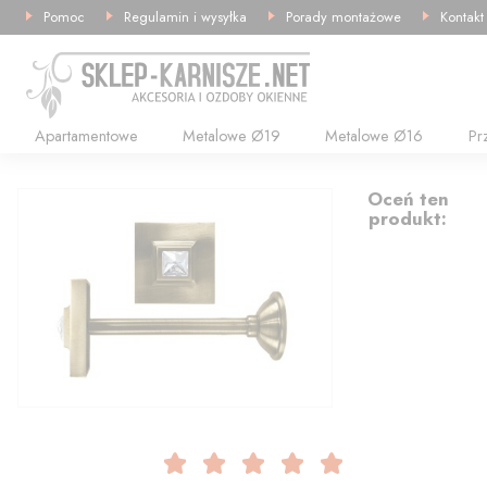
Pomoc
Regulamin i wysyłka
Porady montażowe
Kontakt
Apartamentowe
Metalowe Ø19
Metalowe Ø16
Pr
14.08
Oceń ten
produkt: