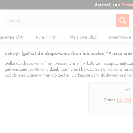
Sprawdź, co z
Twoim
Szukaj
zesuwne Ø19
Rura / Profil
Metalowe Ø25
Kwadratowe
Uchwyt (gałka) do drapowania firan lub zasłon "Piazza crist
Gałka do drapowania firan ,,Piazza Cristal" w kolorze mosiądzu antycz
galwanicznie powlekany, dzięki czemu jest bardzo trwały, odporny na ś
ozdobnego upinania firan lub zasłon. Do każdej gałki dodawany jest k
Ilość
14.08
Cena: