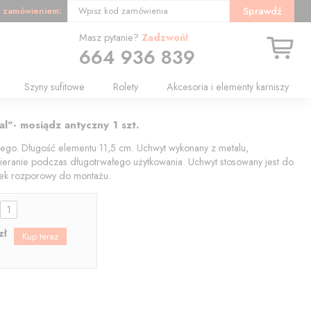
 zamówieniem:
Sprawdź
Wpisz kod zamówienia
Masz pytanie?
Zadzwoń!
664 936 839
Szyny sufitowe
Rolety
Akcesoria i elementy karniszy
al"- mosiądz antyczny 1 szt.
nego. Długość elementu 11,5 cm. Uchwyt wykonany z metalu,
cieranie podczas długotrwałego użytkowania. Uchwyt stosowany jest do
ołek rozporowy do montażu.
:
zł