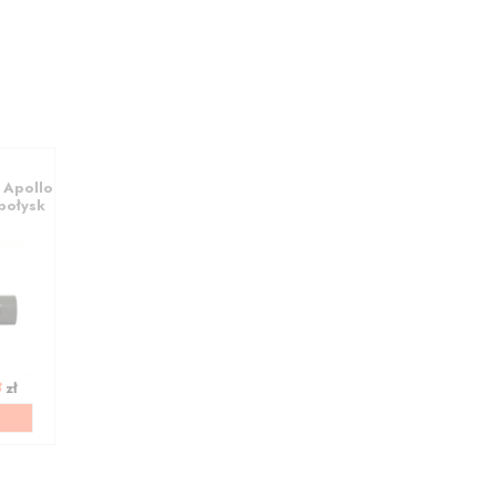
 Apollo
połysk
3
zł