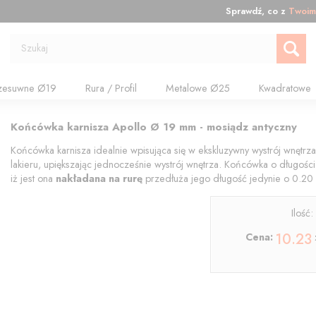
Sprawdź, co z
Twoim
Szukaj
zesuwne Ø19
Rura / Profil
Metalowe Ø25
Kwadratowe
Końcówka karnisza Apollo Ø 19 mm - mosiądz antyczny
Końcówka karnisza idealnie wpisująca się w ekskluzywny wystrój wnętr
lakieru, upiększając jednocześnie wystrój wnętrza. Końcówka o długości
iż jest ona
nakładana na rurę
przedłuża jego długość jedynie o 0.20
Ilość
10.23
Cena: