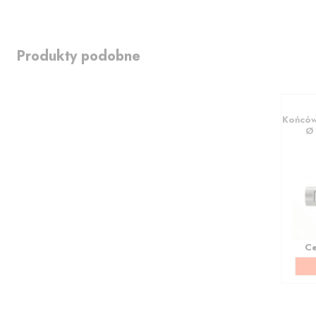
Produkty podobne
Końców
Ø 
C