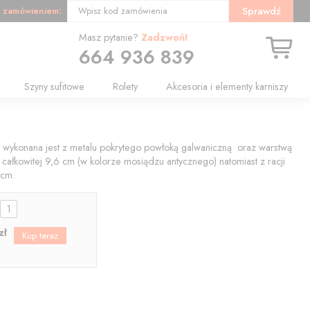
 zamówieniem:
Sprawdź
Wpisz kod zamówienia
Masz pytanie?
Zadzwoń!
664 936 839
Szyny sufitowe
Rolety
Akcesoria i elementy karniszy
za wykonana jest z metalu pokrytego powłoką galwaniczną oraz warstwą
 całkowitej 9,6 cm (w kolorze mosiądzu antycznego) natomiast z racji
 cm.
:
zł