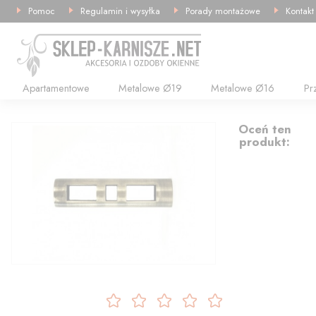
Pomoc
Regulamin i wysyłka
Porady montażowe
Kontakt
Apartamentowe
Metalowe Ø19
Metalowe Ø16
Pr
10.23
Oceń ten
produkt: