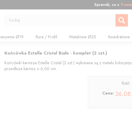
Sprawdź, co z
Twoim
Szukaj
zesuwne Ø19
Rura / Profil
Metalowe Ø25
Kwadratowe
Końcówka Estelle Cristal Biała - komplet (2 szt.)
Końcówki karnisza Estelle Cristal (2 szt.) wykonane są z metalu kolorys
przedłuża karnisz o 6,00 cm .
Ilość
36.08
Cena: