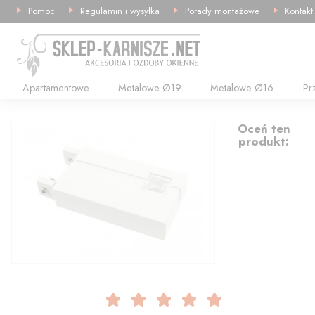
Pomoc
Regulamin i wysyłka
Porady montażowe
Kontakt
Apartamentowe
Metalowe Ø19
Metalowe Ø16
Pr
36.08
Oceń ten
produkt: