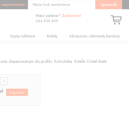
 zamówieniem:
Sprawdź
Wpisz kod zamówienia
Masz pytanie?
Zadzwoń!
664 936 839
Szyny sufitowe
Rolety
Akcesoria i elementy karniszy
tycznie dopasowanym do profilu. Końcówka Estelle Cristal Biała
:
zł