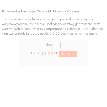
Końcówka karnisza Corso Ø 19 mm - Czarna
Końcówka karnisza idealnie wpisująca się w ekskluzywny wystrój
wnętrza wykonana jest z metalu pokrytego warstwą galwaniczną oraz
warstwą lakieru,która zwiększa odporność na ścieranie .Jeden element
karnisza przedłuża jego długość o 6.50 cm.
Końcówka w kolorze czarnym.
Ilość:
12.33
Cena:
zł