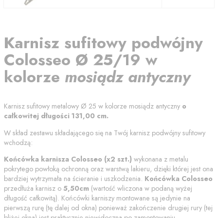
Karnisz
sufitowy podwójny
Colosseo
Ø 25/19
w
kolorze
mosiądz antyczny
Karnisz sufitowy metalowy
Ø 25
w kolorze
mosiądz antyczny
o
całkowitej długości
131,00
cm
.
W skład zestawu składającego się na Twój karnisz podwójny sufitowy
wchodzą:
Końcówka karnisza
Colosseo
(x2 szt.)
wykonana z metalu
pokrytego powłoką ochronną
oraz warstwą lakieru
, dzięki której jest ona
bardziej wytrzymała na ścieranie i uszkodzenia.
Końcówka
Colosseo
przedłuża karnisz o
5,50
cm
(wartość wliczona w podaną wyżej
długość całkowitą). Końcówki karniszy montowane są jedynie na
pierwszą rurę (tę dalej od okna) ponieważ zakończenie drugiej rury (tej
bliżej okna) jest praktycznie niewidoczna po zamontowaniu.