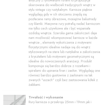
antyczny z ryflowanymi rurami to propozycja
skierowana do wielbicieli tradycyjnych wnętrz w
stylu vintage czy rustykalnym. Karnisze pięknie
wyglądają gdy w ich otoczeniu znajdą się
pozłacane ramy obrazowe, mosiężne balustrady
czy klamki. Masywne rury potrafią nadać karniszom
nie tylko cech używkowe ale i być wspaniała
ozdobą wnętrza. Szeroka gama zakończeń daje
nam możliwość wkomponować karnisze w każde
wnętrze , elementy wykończenia z motywami
florystycznymi idealnie nadaje się do wnętrz
stylizowanych na stare lub rustykalne a zakończenia
z kryształami lub motywami geometrycznymi są
idealne do nowoczesnych aranżacji. Produkt
komponuje się bardzo dobrze z rozetkami i
spiralami do upinania firan i zasłon. Wyglądają one
również bardzo gustownie z zasłonami na tak
zwanych "uszach" czyli bez zastosowania kółek z
żabkami.
Trwałość i wykonanie
Rury karnisza o przekroju 25mm i 19mm jak i