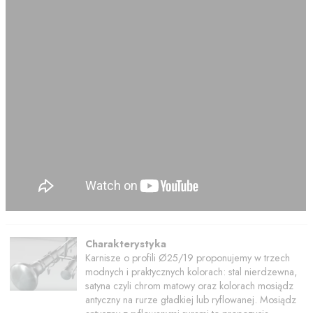
Charakterystyka
Karnisze o profili Ø25/19 proponujemy w trzech
modnych i praktycznych kolorach: stal nierdzewna,
satyna czyli chrom matowy oraz kolorach mosiądz
antyczny na rurze gładkiej lub ryflowanej. Mosiądz