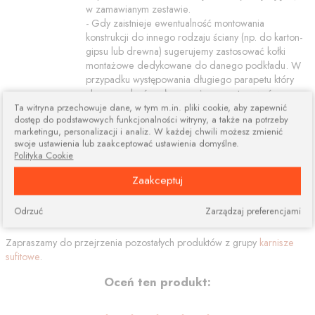
w zamawianym zestawie.
- Gdy zaistnieje ewentualność montowania
konstrukcji do innego rodzaju ściany (np. do karton-
gipsu lub drewna) sugerujemy zastosować kołki
montażowe dedykowane do danego podkładu. W
przypadku występowania długiego parapetu który
chcemy zakryć zasłoną możemy zastosować
przedłużki do wsporników. Dzięki temu rozwiązaniu
Ta witryna przechowuje dane, w tym m.in. pliki cookie, aby zapewnić
dostęp do podstawowych funkcjonalności witryny, a także na potrzeby
wydłużamy długość wspornika o 5cm.
marketingu, personalizacji i analiz. W każdej chwili możesz zmienić
- Do zawieszenia firan i zasłon można zastosować
swoje ustawienia lub zaakceptować ustawienia domyślne.
klasyczne kółka z żabkami lub agrafkami albo
Polityka Cookie
specjalne "ciche" kółka wyłożone od wewnątrz
wkładką silikonową powodującą cichsze poruszanie
Zaakceptuj
się firan i mniejsze tarcie - co pozytywnie wpływa na
trwałość profilu.
Odrzuć
Zarządzaj preferencjami
Zapraszamy do przejrzenia pozostałych produktów z grupy
karnisze
sufitowe
.
Oceń ten produkt: