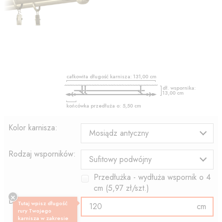
całkowita długość karnisza:
131,00
cm
dł. wspornika:
13,00
cm
końcówka przedłuża o:
5,50
cm
Kolor karnisza:
Mosiądz antyczny
Rodzaj wsporników:
Sufitowy podwójny
Przedłużka - wydłuża wspornik o
4
cm (
5,97
zł/szt.)
Długość rury:
Tutaj wpisz długość
cm
rury Twojego
karnisza w zakresie