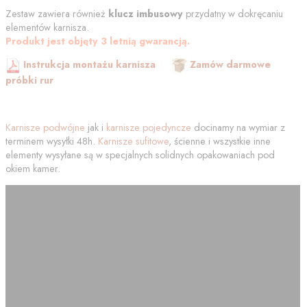
Zestaw zawiera również
klucz imbusowy
przydatny w dokręcaniu
elementów karnisza.
Produkt jest objęty 3 letnią gwarancją.
Instrukcja montażu karnisza
Zamów darmowe
próbki rur
Karnisze podwójne
jak i
karnisze pojedyncze
docinamy na wymiar z
terminem wysyłki 48h.
Karnisze sufitowe
, ścienne i wszystkie inne
elementy wysyłane są w specjalnych solidnych opakowaniach pod
okiem kamer.