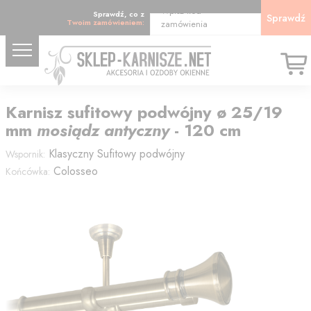
Wpisz kod
Sprawdź, co z
Sprawdź
Twoim zamówieniem:
zamówienia
Karnisz
sufitowy podwójny
ø 25/19
mm
mosiądz antyczny
-
120
cm
Klasyczny
Sufitowy podwójny
Wspornik:
Colosseo
Końcówka: