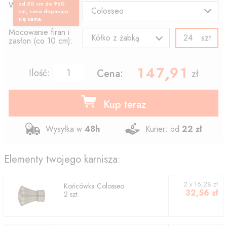
Wzór końcówki:
od 50 cm do 960
Colosseo
cm, cena dopasuje
się sama.
Mocowanie firan i
szt
Kółko z żabką
zasłon (co 10 cm):
147.91
,
Ilość:
Cena:
zł
Kup teraz
Wysyłka w
48h
Kurier: od
22 zł
Elementy twojego karnisza:
2
x
16,28
zł
Końcówka
Colosseo
32,56
zł
2
szt.