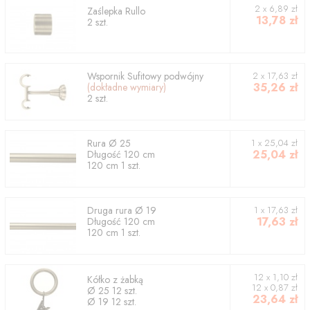
2
x
6,89
zł
Zaślepka
Rullo
13,78
zł
2
szt.
Wspornik
Sufitowy podwójny
2
x
17,63
zł
35,26
zł
(dokładne wymiary)
2
szt.
Rura
Ø 25
1
x
25,04
zł
25,04
zł
Długość
120
cm
120
cm
1
szt.
Druga rura
Ø 19
1
x
17,63
zł
17,63
zł
Długość
120
cm
120
cm
1
szt.
12 x 1,10 zł
Kółko z żabką
12 x 0,87 zł
Ø 25 12 szt.
23,64
zł
Ø 19 12 szt.