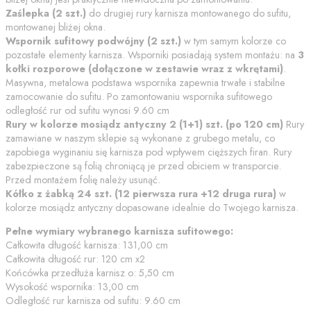
Zaślepka (
2
szt.)
do drugiej rury karnisza montowanego do sufitu,
montowanej bliżej okna.
Wspornik
sufitowy podwójny
(
2
szt.)
w tym samym kolorze co
pozostałe elementy karnisza. Wsporniki posiadają system montażu: na
3
kołki rozporowe (dołączone w zestawie wraz z wkrętami)
.
Masywna, metalowa podstawa wspornika zapewnia trwałe i stabilne
zamocowanie do sufitu.
Po zamontowaniu wspornika sufitowego
odległość rur od sufitu wynosi
9.60
cm
Rury w kolorze
mosiądz antyczny
2 (1+1)
szt. (po
120
cm)
Rury
zamawiane w naszym sklepie są wykonane z grubego metalu, co
zapobiega wyginaniu się karnisza pod wpływem cięższych firan. Rury
zabezpieczone są folią chroniącą je przed obiciem w transporcie.
Przed montażem folię należy usunąć.
Kółko z żabką
24 szt. (12 pierwsza rura +12 druga rura)
w
kolorze
mosiądz antyczny
dopasowane idealnie do Twojego karnisza.
Pełne wymiary wybranego karnisza sufitowego:
Całkowita długość karnisza:
131,00
cm
Całkowita długość rur:
120
cm
x2
Końcówka przedłuża karnisz o:
5,50
cm
Wysokość wspornika:
13,00
cm
Odległość rur karnisza od sufitu:
9.60
cm