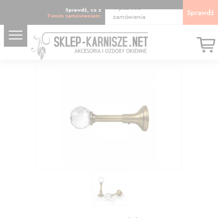
Wpisz kod
Sprawdź, co z
Sprawdź
Twoim zamówieniem:
zamówienia
36.91