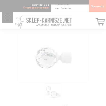
Wpisz kod
Sprawdź, co z
Sprawdź
Twoim zamówieniem:
zamówienia
23.97