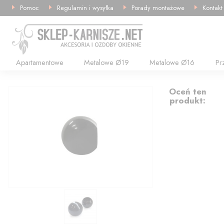
Pomoc
Regulamin i wysyłka
Porady montażowe
Kontakt
Apartamentowe
Metalowe Ø19
Metalowe Ø16
Pr
10.63
Oceń ten
produkt: