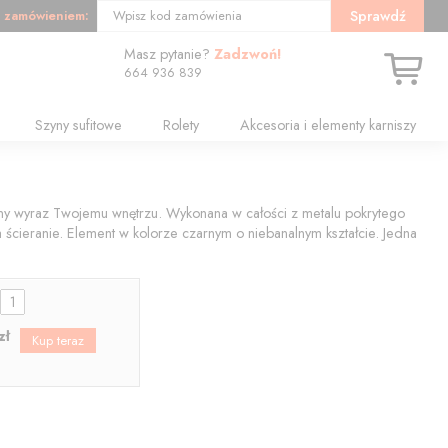
 zamówieniem:
Sprawdź
Wpisz kod zamówienia
Masz pytanie?
Zadzwoń!
664 936 839
Szyny sufitowe
Rolety
Akcesoria i elementy karniszy
ny wyraz Twojemu wnętrzu. Wykonana w całości z metalu pokrytego
 ścieranie. Element w kolorze czarnym o niebanalnym kształcie. Jedna
:
zł