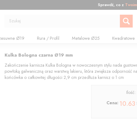
Sprawdź, co z
Twoim
Szukaj
zesuwne Ø19
Rura / Profil
Metalowe Ø25
Kwadratowe
Kulka Bologna czarna Ø19 mm
Zakończenie karnisza Kulka Bologna w nowoczesnym stylu nada gustow
powłoką galwaniczną oraz warstwą lakieru, która zwiększa odporność na
końcówka o całkowitej długości 2,9 cm przedłuża karnisz o 1 cm
Ilość
10.63
Cena: