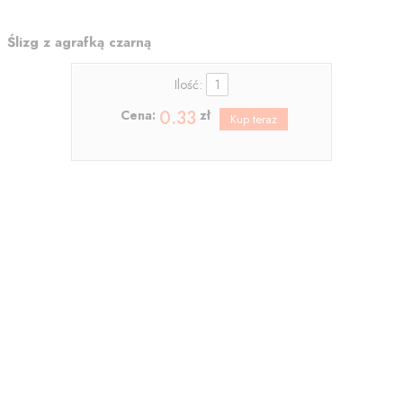
Ślizg z agrafką czarną
Ilość:
0.33
Cena:
zł