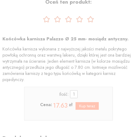
Oceń ten produkt:
Końcówka karnisza Palazzo Ø 25 mm- mosiądz antyczny.
Końcówka karnisza wykonana z najwyższej jakości metalu pokrytego
powłoką ochronną oraz warstwą lakieru, dzięki której jest ona bardziej
wytrzymała na ścieranie. Jeden element karnisza (w kolorze mosiądzu
antycznego) przedłuża jego długość o 7.80 cm. Isntnieje możliwość
zamówienia karniszy z tego typu końcówką w kategorii karnisz
pojedynczy.
Ilość:
17.63
Cena:
zł