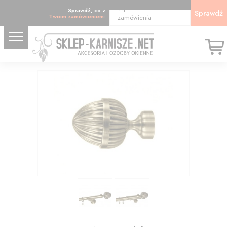
Wpisz kod
Sprawdź, co z
Sprawdź
Twoim zamówieniem:
zamówienia
17.63