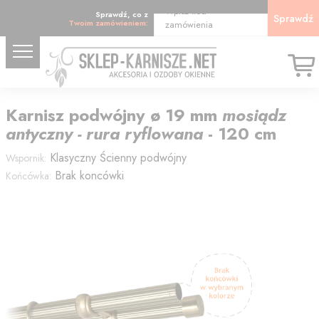
Wpisz kod
Sprawdź, co z
Sprawdź
Twoim zamówieniem:
zamówienia
Karnisz
podwójny
ø 19
mm
mosiądz
antyczny - rura ryflowana
-
120
cm
Klasyczny
Ścienny podwójny
Wspornik:
Brak koncówki
Końcówka: