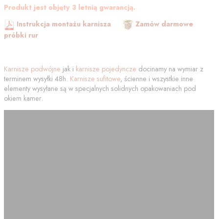
Produkt jest objęty 3 letnią gwarancją.
Instrukcja montażu karnisza
Zamów darmowe
próbki rur
Karnisze podwójne
jak i
karnisze pojedyncze
docinamy na wymiar z
terminem wysyłki 48h.
Karnisze sufitowe
, ścienne i wszystkie inne
elementy wysyłane są w specjalnych solidnych opakowaniach pod
okiem kamer.