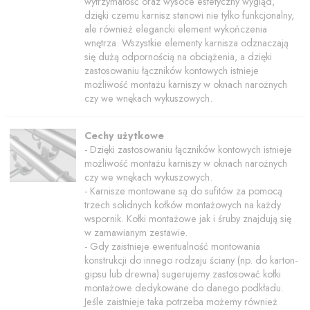
wytrzymałość oraz wysoce estetyczny wygląd,
dzięki czemu karnisz stanowi nie tylko funkcjonalny,
ale również elegancki element wykończenia
wnętrza. Wszystkie elementy karnisza odznaczają
się dużą odpornością na obciążenia, a dzięki
zastosowaniu łączników kontowych istnieje
możliwość montażu karniszy w oknach narożnych
czy we wnękach wykuszowych.
Cechy użytkowe
- Dzięki zastosowaniu łączników kontowych istnieje
możliwość montażu karniszy w oknach narożnych
czy we wnękach wykuszowych.
- Karnisze montowane są do sufitów za pomocą
trzech solidnych kołków montażowych na każdy
wspornik. Kołki montażowe jak i śruby znajdują się
w zamawianym zestawie.
- Gdy zaistnieje ewentualność montowania
konstrukcji do innego rodzaju ściany (np. do karton-
gipsu lub drewna) sugerujemy zastosować kołki
montażowe dedykowane do danego podkładu.
Jeśle zaistnieje taka potrzeba możemy również