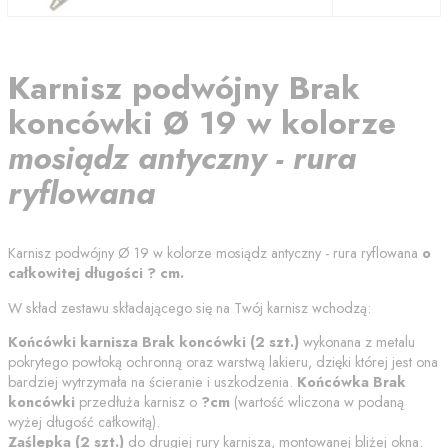
Karnisz
podwójny
Brak
koncówki
Ø 19
w kolorze
mosiądz antyczny - rura
ryflowana
Karnisz podwójny
Ø 19
w kolorze
mosiądz antyczny - rura ryflowana
o
całkowitej długości
?
cm
.
W skład zestawu składającego się na Twój karnisz wchodzą:
Końcówki karnisza
Brak koncówki
(
2
szt.)
wykonana z metalu
pokrytego powłoką ochronną
oraz warstwą lakieru
, dzięki której jest ona
bardziej wytrzymała na ścieranie i uszkodzenia.
Końcówka
Brak
koncówki
przedłuża karnisz o
?
cm
(wartość wliczona w podaną
wyżej długość całkowitą).
Zaślepka (
2
szt.)
do drugiej rury karnisza, montowanej bliżej okna.