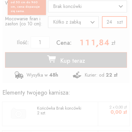
Wzór końcówki:
od 50 cm do 960
Brak koncówki
cm, cena dopasuje
się sama.
Mocowanie firan i
szt
Kółko z żabką
zasłon (co 10 cm):
111.84
,
Ilość:
Cena:
zł
Kup teraz
Wysyłka w
48h
Kurier: od
22 zł
Elementy twojego karnisza:
2
x
0,00
zł
Końcówka
Brak koncówki
0,00
zł
2
szt.