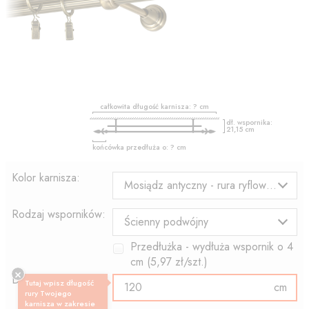
całkowita długość karnisza:
?
cm
dł. wspornika:
21,15
cm
końcówka przedłuża o:
?
cm
Kolor karnisza:
Mosiądz antyczny - rura ryflowana
Rodzaj wsporników:
Ścienny podwójny
Przedłużka - wydłuża wspornik o
4
cm (
5,97
zł/szt.)
Długość rury:
Tutaj wpisz długość
cm
rury Twojego
karnisza w zakresie