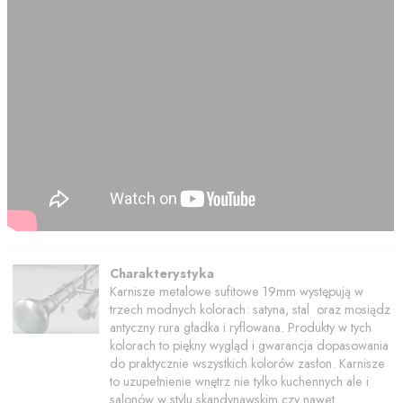
Charakterystyka
Karnisze metalowe sufitowe 19mm występują w
trzech modnych kolorach: satyna, stal oraz mosiądz
antyczny rura gładka i ryflowana. Produkty w tych
kolorach to piękny wygląd i gwarancja dopasowania
do praktycznie wszystkich kolorów zasłon. Karnisze
to uzupełnienie wnętrz nie tylko kuchennych ale i
salonów w stylu skandynawskim czy nawet