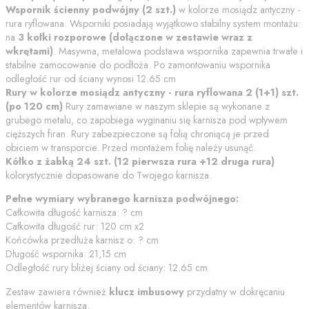
Wspornik
ścienny podwójny
(
2
szt.)
w kolorze
mosiądz antyczny -
rura ryflowana
. Wsporniki posiadają wyjątkowo stabilny system montażu:
na
3 kołki rozporowe (dołączone w zestawie wraz z
wkrętami)
. Masywna, metalowa podstawa wspornika zapewnia trwałe i
stabilne zamocowanie do podłoża.
Po zamontowaniu wspornika
odległość rur od ściany wynosi
12.65
cm
Rury w kolorze
mosiądz antyczny - rura ryflowana
2 (1+1)
szt.
(po
120
cm)
Rury zamawiane w naszym sklepie są wykonane z
grubego metalu, co zapobiega wyginaniu się karnisza pod wpływem
cięższych firan. Rury zabezpieczone są folią chroniącą je przed
obiciem w transporcie. Przed montażem folię należy usunąć.
Kółko z żabką
24 szt. (12 pierwsza rura +12 druga rura)
kolorystycznie dopasowane do Twojego karnisza.
Pełne wymiary wybranego karnisza podwójnego:
Całkowita długość karnisza:
?
cm
Całkowita długość rur:
120
cm
x2
Końcówka przedłuża karnisz o:
?
cm
Długość wspornika:
21,15
cm
Odległość rury bliżej ściany od ściany:
12.65
cm
Zestaw zawiera również
klucz imbusowy
przydatny w dokręcaniu
elementów karnisza.