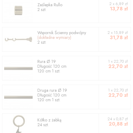
2
x
6,89
zł
Zaślepka
Rullo
13,78
zł
2
szt.
Wspornik
Ścienny podwójny
2
x
15,89
zł
31,78
zł
(dokładne wymiary)
2
szt.
Rura
Ø 19
1
x
22,70
zł
22,70
zł
Długość
120
cm
120
cm
1
szt.
Druga rura
Ø 19
1
x
22,70
zł
22,70
zł
Długość
120
cm
120
cm
1
szt.
24 x 0,87 zł
Kółko z żabką
20,88
zł
24 szt.