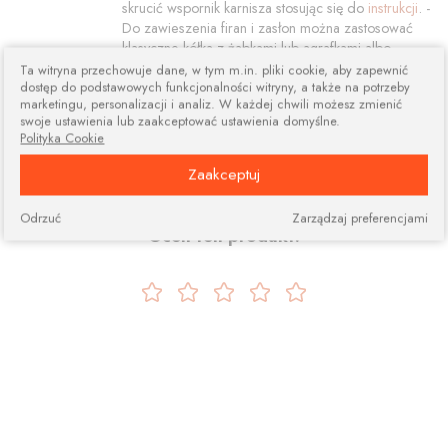
skrucić wspornik karnisza stosując się do
instrukcji
. -
Do zawieszenia firan i zasłon można zastosować
klasyczne kółka z żabkami lub agrafkami albo
specjalne "ciche" kółka wyłożone od wewnątrz
Ta witryna przechowuje dane, w tym m.in. pliki cookie, aby zapewnić
dostęp do podstawowych funkcjonalności witryny, a także na potrzeby
wkładką silikonową powodującą ciche poruszanie
marketingu, personalizacji i analiz. W każdej chwili możesz zmienić
się firan i mniejsze tarcie - co pozytywnie wpływa na
swoje ustawienia lub zaakceptować ustawienia domyślne.
trwałość profilu.
Polityka Cookie
Zaakceptuj
Jeśli potrzebujesz karniszy na zasłonę i firanę polecamy również inne
karnisze podwójne
>>
Odrzuć
Zarządzaj preferencjami
Oceń ten produkt: