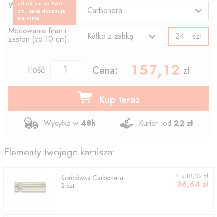
Wzór końcówki:
od 50 cm do 960
Carbonera
cm, cena dopasuje
się sama.
Mocowanie firan i
szt
Kółko z żabką
zasłon (co 10 cm):
157.12
,
Ilość:
Cena:
zł
Kup teraz
Wysyłka w
48h
Kurier: od
22 zł
Elementy twojego karnisza:
2
x
18,32
zł
Końcówka
Carbonera
36,64
zł
2
szt.