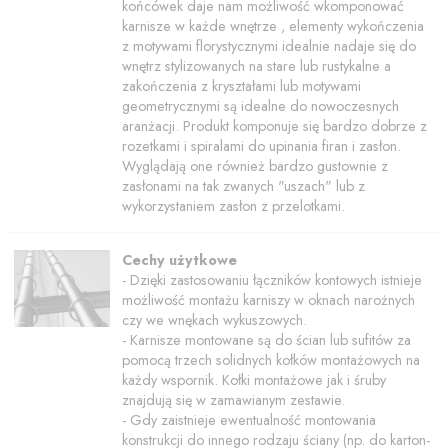
końcówek daje nam możliwość wkomponować
karnisze w każde wnętrze , elementy wykończenia
z motywami florystycznymi idealnie nadaje się do
wnętrz stylizowanych na stare lub rustykalne a
zakończenia z kryształami lub motywami
geometrycznymi są idealne do nowoczesnych
aranżacji. Produkt komponuje się bardzo dobrze z
rozetkami i spiralami do upinania firan i zasłon.
Wyglądają one również bardzo gustownie z
zasłonami na tak zwanych "uszach" lub z
wykorzystaniem zasłon z przelotkami.
Cechy użytkowe
- Dzięki zastosowaniu łączników kontowych istnieje
możliwość montażu karniszy w oknach narożnych
czy we wnękach wykuszowych.
- Karnisze montowane są do ścian lub sufitów za
pomocą trzech solidnych kołków montażowych na
każdy wspornik. Kołki montażowe jak i śruby
znajdują się w zamawianym zestawie.
- Gdy zaistnieje ewentualność montowania
konstrukcji do innego rodzaju ściany (np. do karton-