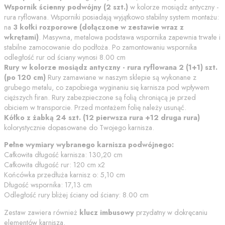
Wspornik
ścienny podwójny
(
2
szt.)
w kolorze
mosiądz antyczny -
rura ryflowana
. Wsporniki posiadają wyjątkowo stabilny system montażu:
na
3 kołki rozporowe (dołączone w zestawie wraz z
wkrętami)
. Masywna, metalowa podstawa wspornika zapewnia trwałe i
stabilne zamocowanie do podłoża.
Po zamontowaniu wspornika
odległość rur od ściany wynosi
8.00
cm
Rury w kolorze
mosiądz antyczny - rura ryflowana
2 (1+1)
szt.
(po
120
cm)
Rury zamawiane w naszym sklepie są wykonane z
grubego metalu, co zapobiega wyginaniu się karnisza pod wpływem
cięższych firan. Rury zabezpieczone są folią chroniącą je przed
obiciem w transporcie. Przed montażem folię należy usunąć.
Kółko z żabką
24 szt. (12 pierwsza rura +12 druga rura)
kolorystycznie dopasowane do Twojego karnisza.
Pełne wymiary wybranego karnisza podwójnego:
Całkowita długość karnisza:
130,20
cm
Całkowita długość rur:
120
cm
x2
Końcówka przedłuża karnisz o:
5,10
cm
Długość wspornika:
17,13
cm
Odległość rury bliżej ściany od ściany:
8.00
cm
Zestaw zawiera również
klucz imbusowy
przydatny w dokręcaniu
elementów karnisza.