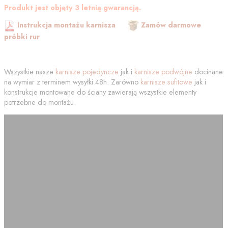
Produkt jest objęty 3 letnią gwarancją.
Instrukcja montażu karnisza
Zamów darmowe
próbki rur
Wszystkie nasze
karnisze pojedyncze
jak i
karnisze podwójne
docinane
na wymiar z terminem wysyłki 48h. Zarówno
karnisze sufitowe
jak i
konstrukcje montowane do ściany zawierają wszystkie elementy
potrzebne do montażu.