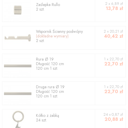
2
x
6,89
zł
Zaślepka
Rullo
13,78
zł
2
szt.
Wspornik
Ścienny podwójny
2
x
20,21
zł
40,42
zł
(dokładne wymiary)
2
szt.
Rura
Ø 19
1
x
22,70
zł
22,70
zł
Długość
120
cm
120
cm
1
szt.
Druga rura
Ø 19
1
x
22,70
zł
22,70
zł
Długość
120
cm
120
cm
1
szt.
24 x 0,87 zł
Kółko z żabką
20,88
zł
24 szt.