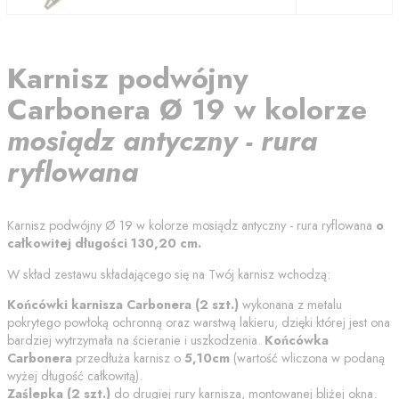
Karnisz
podwójny
Carbonera
Ø 19
w kolorze
mosiądz antyczny - rura
ryflowana
Karnisz podwójny
Ø 19
w kolorze
mosiądz antyczny - rura ryflowana
o
całkowitej długości
130,20
cm
.
W skład zestawu składającego się na Twój karnisz wchodzą:
Końcówki karnisza
Carbonera
(
2
szt.)
wykonana z metalu
pokrytego powłoką ochronną
oraz warstwą lakieru
, dzięki której jest ona
bardziej wytrzymała na ścieranie i uszkodzenia.
Końcówka
Carbonera
przedłuża karnisz o
5,10
cm
(wartość wliczona w podaną
wyżej długość całkowitą).
Zaślepka (
2
szt.)
do drugiej rury karnisza, montowanej bliżej okna.