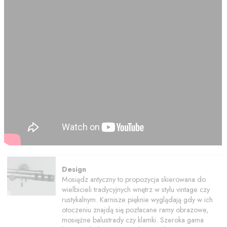
Design
Mosiądz antyczny to propozycja skierowana do
wielbicieli tradycyjnych wnętrz w stylu vintage czy
rustykalnym. Karnisze pięknie wyglądają gdy w ich
otoczeniu znajdą się pozłacane ramy obrazowe,
mosiężne balustrady czy klamki. Szeroka gama