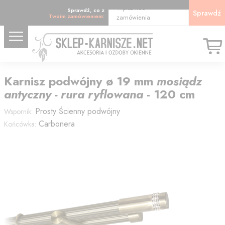
Wpisz kod
Sprawdź, co z
Sprawdź
Twoim zamówieniem:
zamówienia
Karnisz
podwójny
ø 19
mm
mosiądz
antyczny - rura ryflowana
-
120
cm
Prosty
Ścienny podwójny
Wspornik:
Carbonera
Końcówka: