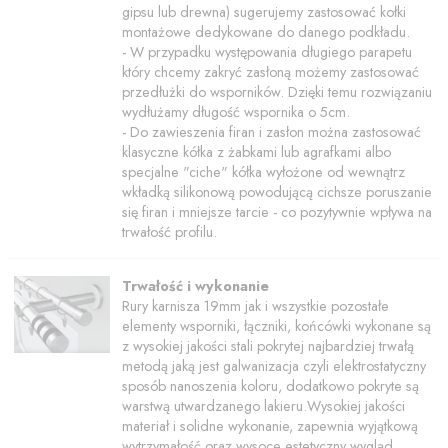
gipsu lub drewna) sugerujemy zastosować kołki
montażowe dedykowane do danego podkładu.
- W przypadku występowania długiego parapetu
który chcemy zakryć zasłoną możemy zastosować
przedłużki do wsporników. Dzięki temu rozwiązaniu
wydłużamy długość wspornika o 5cm.
- Do zawieszenia firan i zasłon można zastosować
klasyczne kółka z żabkami lub agrafkami albo
specjalne "ciche" kółka wyłożone od wewnątrz
wkładką silikonową powodującą cichsze poruszanie
się firan i mniejsze tarcie - co pozytywnie wpływa na
trwałość profilu.
Trwałość i wykonanie
Rury karnisza 19mm jak i wszystkie pozostałe
elementy wsporniki, łączniki, końcówki wykonane są
z wysokiej jakości stali pokrytej najbardziej trwałą
metodą jaką jest galwanizacja czyli elektrostatyczny
sposób nanoszenia koloru, dodatkowo pokryte są
warstwą utwardzanego lakieru.Wysokiej jakości
materiał i solidne wykonanie, zapewnia wyjątkową
wytrzymałość oraz wysoce estetyczny wygląd,