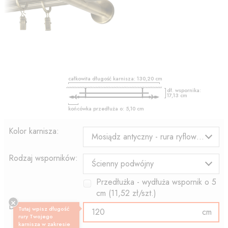
całkowita długość karnisza:
130,20
cm
dł. wspornika:
17,13
cm
końcówka przedłuża o:
5,10
cm
Kolor karnisza:
Mosiądz antyczny - rura ryflowana
Rodzaj wsporników:
Ścienny podwójny
Przedłużka - wydłuża wspornik o
5
cm (
11,52
zł/szt.)
Długość rury:
Tutaj wpisz długość
cm
rury Twojego
karnisza w zakresie