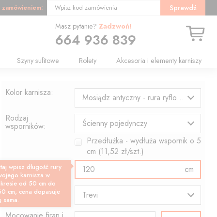
 zamówieniem:
Sprawdź
Wpisz kod zamówienia
Masz pytanie?
Zadzwoń!
664 936 839
Szyny sufitowe
Rolety
Akcesoria i elementy karniszy
Kolor karnisza:
Mosiądz antyczny - rura ryflowana
Rodzaj
Ścienny pojedynczy
wsporników:
Przedłużka - wydłuża wspornik o
5
cm (
11,52
zł/szt.)
Długość rury:
taj wpisz długość rury
cm
wojego karnisza w
akresie od 50 cm do
Wzór końcówki:
60 cm, cena dopasuje
Trevi
ę sama.
Mocowanie firan i