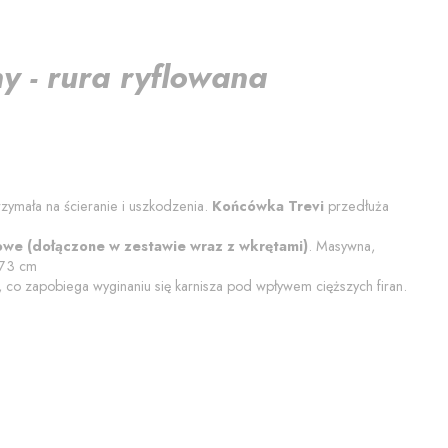
y - rura ryflowana
trzymała na ścieranie i uszkodzenia.
Końcówka
Trevi
przedłuża
owe (dołączone w zestawie wraz z wkrętami)
. Masywna,
.73
cm
co zapobiega wyginaniu się karnisza pod wpływem cięższych firan.