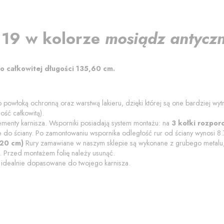
 19
w kolorze
mosiądz antyczn
o całkowitej długości
135,60
cm
.
o powłoką ochronną
oraz warstwą lakieru
, dzięki której są one bardziej wy
ość całkowitą).
ementy karnisza. Wsporniki posiadają system montażu: na
3 kołki rozpor
e do ściany.
Po zamontowaniu wspornika odległość rur od ściany wynosi
8
20
cm)
Rury zamawiane w naszym sklepie są wykonane z grubego metalu, 
. Przed montażem folię należy usunąć.
, idealnie dopasowane do twojego karnisza.