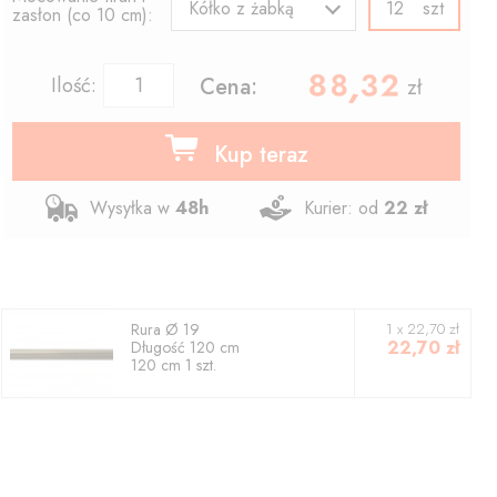
szt
Kółko z żabką
zasłon (co 10 cm):
88.32
,
Ilość:
Cena:
zł
Kup teraz
Wysyłka w
48h
Kurier: od
22 zł
Rura
Ø 19
1
x
22,70
zł
22,70
zł
Długość
120
cm
120
cm
1
szt.