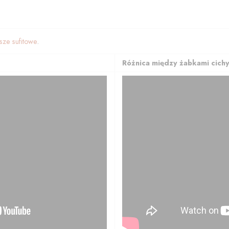
isze sufitowe
.
Różnica między żabkami cichy