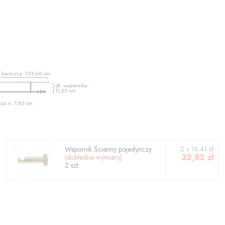
ć karnisza:
135,60
cm
dł. wspornika:
11,20
cm
uża o:
7,80
cm
Wspornik
Ścienny pojedynczy
2
x
16,41
zł
32,82
zł
(dokładne wymiary)
2
szt.