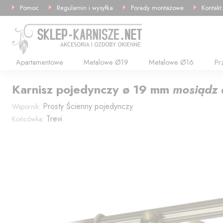
Pomoc
Regulamin i wysyłka
Porady montażowe
Kontakt
Apartamentowe
Metalowe Ø19
Metalowe Ø16
Pr
Karnisz
pojedynczy
ø 19
mm
mosiądz 
Prosty
Ścienny pojedynczy
Wspornik:
Trevi
Końcówka: