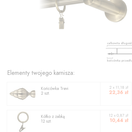
całkowita długoś
końcówka przedł
Elementy twojego karnisza:
2
x
11,18
zł
Końcówka
Trevi
22,36
zł
2
szt.
12 x 0,87 zł
Kółko z żabką
10,44
zł
12 szt.