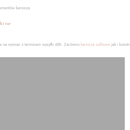
ementów karnisza.
i rur
 na wymiar z terminem wysyłki 48h. Zarówno
karnisze sufitowe
jak i kons