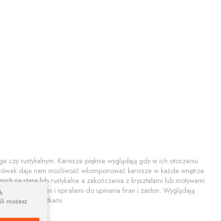
age czy rustykalnym. Karnisze pięknie wyglądają gdy w ich otoczeniu
ońcówek daje nam możliwość wkomponować karnisze w każde wnętrze
nych na stare lub rustykalne a zakończenia z kryształami lub motywami
ze z rozetkami i spiralami do upinania firan i zasłon. Wyglądają
ch
zasłon z przelotkami.
ili możesz