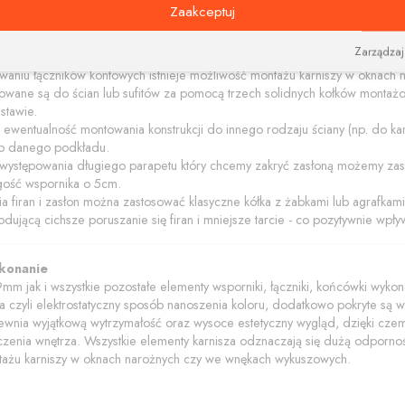
Zaakceptuj
Zarządzaj
owe
sowaniu łączników kontowych istnieje możliwość montażu karniszy w oknac
owane są do ścian lub sufitów za pomocą trzech solidnych kołków montażo
stawie.
e ewentualność montowania konstrukcji do innego rodzaju ściany (np. do 
 danego podkładu.
występowania długiego parapetu który chcemy zakryć zasłoną możemy zas
gość wspornika o 5cm.
a firan i zasłon można zastosować klasyczne kółka z żabkami lub agrafka
dującą cichsze poruszanie się firan i mniejsze tarcie - co pozytywnie wpływ
ykonanie
9mm jak i wszystkie pozostałe elementy wsporniki, łączniki, końcówki wykona
ja czyli elektrostatyczny sposób nanoszenia koloru, dodatkowo pokryte są w
wnia wyjątkową wytrzymałość oraz wysoce estetyczny wygląd, dzięki czemu k
enia wnętrza. Wszystkie elementy karnisza odznaczają się dużą odporności
ażu karniszy w oknach narożnych czy we wnękach wykuszowych.