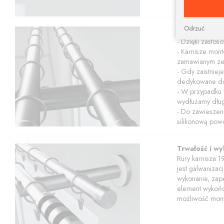
Odrzuć
Cechy użytk
- Dzięki zasto
- Karnisze mont
zamawianym ze
- Gdy zaistniej
dedykowane do
- W przypadku 
wydłużamy dłu
- Do zawieszeni
silikonową powo
Trwałość i w
Rury karnisza 1
jest galwanizac
wykonanie, zape
element wykończ
możliwość mont