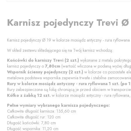
Karnisz
pojedynczy
Trevi
Ø
Karnisz pojedynczy
Ø 19
w kolorze
mosiądz antyczny - rura ryflowana
W skład zestawu składającego się na Twój karnisz wchodzą:
Końcówki do karniszy
Trevi
(
2
szt.)
wykonane z metalu pokryteg
karnisz pojedynczy o
7,80
cm
(wartość wliczona w podaną wyżej dług
Wspornik
ścienny pojedynczy
(
2
szt.)
w kolorze co pozostałe el
metalowa podstawa wspornika zapewnia trwałe i stabilne zamocowani
Rury w kolorze
mosiądz antyczny - rura ryflowana
1
szt. (po
1
Rury zabezpieczone są folią chroniącą je przed obiciem w transporcie
Kółko z żabką
12 szt.
w kolorze
mosiądz antyczny - rura ryflowana
Pełne wymiary wybranego karnisza pojedynczego:
Całkowita długość karnisza:
135,60
cm
Całkowita długość rur:
120
cm
Długość końcówki:
7,80
cm
Długość wspornika:
11,20
cm