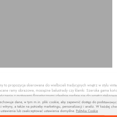
y to propozycja skierowana do wielbicieli tradycyjnych wnętrz w stylu vint
łacane ramy obrazowe, mosiężne balustrady czy klamki. Szeroka gama k
ńczenia z motywami florystycznymi idealnie nadaje się do wnętrz stylizowa
są idealne do nowoczesnych aranżacji. Produkt komponuje się bardzo dobr
zechowuje dane, w tym m.in. pliki cookie, aby zapewnić dostęp do podstawowy
rdzo gustownie z zasłonami na tak zwanych "uszach" lub z wykorzystaniem 
i witryny, a także na potrzeby marketingu, personalizacji i analiz. W każdej chw
 ustawienia lub zaakceptować ustawienia domyślne.
Polityka Cookie