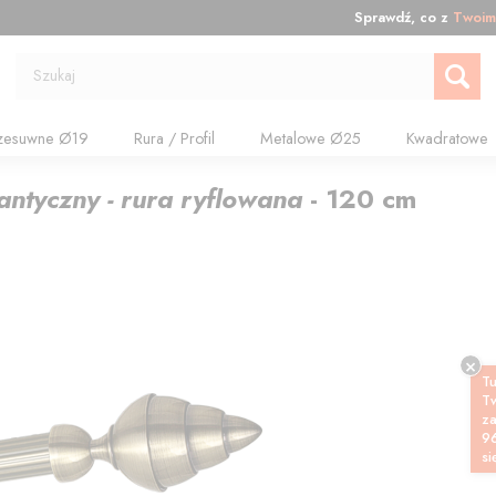
Sprawdź, co z
Twoim
Szukaj
zesuwne Ø19
Rura / Profil
Metalowe Ø25
Kwadratowe
antyczny - rura ryflowana
-
120
cm
Tu
T
z
9
si