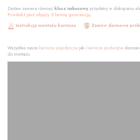
Zestaw zawiera również
klucz imbusowy
przydatny w dokręcaniu el
Produkt jest objęty 3 letnią gwarancją.
Instrukcja montażu karnisza
Zamów darmowe próbk
Wszystkie nasze
karnisze pojedyncze
jak i
karnisze podwójne
docinane
do montażu.