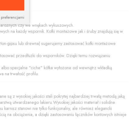
 preferencjami
h narożnych czy we wnękach wykuszowych.
wych na każdy wspornik. Kołki montażowe jak i śruby znajdują się w
karton-gipsu lub drewna) sugerujemy zastosować kołki montażowe
tosować przedłużki do wsporników. Dzięki temu rozwiązaniu
mi albo specjalne "ciche" kółka wyłożone od wewnątrz wkładką
a na trwałość profilu.
ne są z wysokiej jakości stali pokrytej najbardziej trwałą metodą jaką
arstwą utwardzanego lakieru.Wysokiej jakości materiał i solidne
arnisz stanowi nie tylko funkcjonalny, ale również elegancki
ą na obciążenia, a dzięki zastosowaniu łączników kontowych istnieje