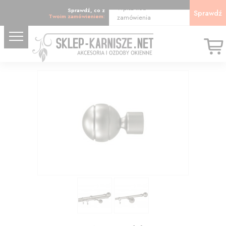
Wpisz kod
Sprawdź, co z
Sprawdź
Twoim zamówieniem:
zamówienia
14.19