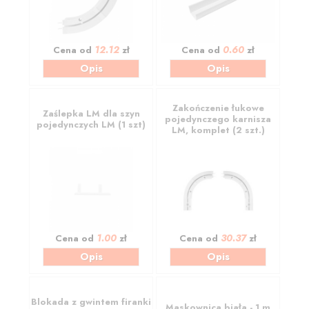
12.12
0.60
Cena od
zł
Cena od
zł
Opis
Opis
Zakończenie łukowe
Zaślepka LM dla szyn
pojedynczego karnisza
pojedynczych LM (1 szt)
LM, komplet (2 szt.)
1.00
30.37
Cena od
zł
Cena od
zł
Opis
Opis
Blokada z gwintem firanki
Maskownica biała - 1 m