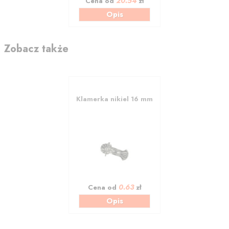
20.54
Cena od
zł
Opis
Zobacz także
Klamerka nikiel 16 mm
0.63
Cena od
zł
Opis