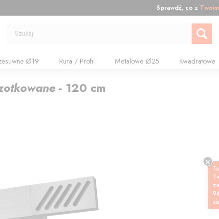
Sprawdź, co z
Twoim
Szukaj
zesuwne Ø19
Rura / Profil
Metalowe Ø25
Kwadratowe
czotkowane
-
120
cm
Tu
T
z
9
si