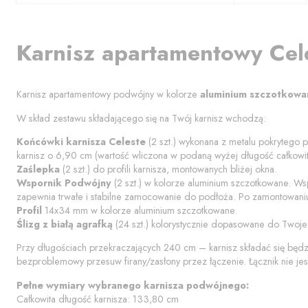
Karnisz apartamentowy
Cel
Karnisz apartamentowy podwójny w kolorze
aluminium szczotkowa
W skład zestawu składającego się na Twój karnisz wchodzą:
Końcówki karnisza
Celeste
(
2
szt.) wykonana z metalu pokrytego p
karnisz o
6,90
cm (wartość wliczona w podaną wyżej długość całkowit
Zaślepka
(
2
szt.) do profili karnisza, montowanych bliżej okna.
Wspornik Podwójny
(
2
szt.) w kolorze
aluminium szczotkowane
. Ws
zapewnia trwałe i stabilne zamocowanie do podłoża. Po zamontowaniu
Profil
14x34 mm w kolorze
aluminium szczotkowane
.
Ślizg z białą agrafką
(
24
szt.) kolorystycznie dopasowane do Twoje
Przy długościach przekraczających 240 cm – karnisz składać się będ
bezproblemowy przesuw firany/zasłony przez łączenie. Łącznik nie jes
Pełne wymiary wybranego karnisza podwójnego:
Całkowita długość karnisza:
133,80
cm