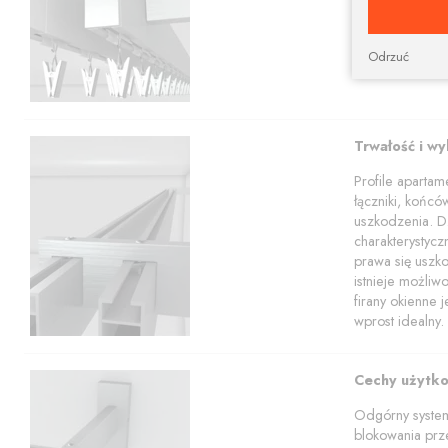
profili w tym z
Nasz sklep poz
apartamentowy 
Odrzuć
Trwałość i w
Profile aparta
łączniki, końcó
uszkodzenia. Dz
charakterystyc
prawa się uszko
istnieje możli
firany okienne 
wprost idealny.
Cechy użytk
Odgórny system
blokowania prze