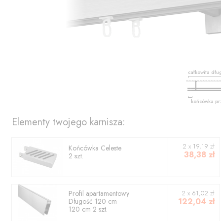
całkowita dłu
końcówka pr
Elementy twojego karnisza:
2
x
19,19
zł
Końcówka
Celeste
38,38
zł
2
szt.
Profil
apartamentowy
2
x
61,02
zł
122,04
zł
Długość
120
cm
120
cm
2
szt.