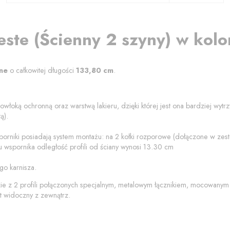
este
(
Ścienny 2 szyny
) w kol
ne
o całkowitej długości
133,80
cm
.
owłoką ochronną oraz warstwą lakieru, dzięki której jest ona bardziej wyt
ą).
porniki posiadają system montażu: na 2 kołki rozporowe (dołączone w ze
 wspornika odległość profili od
ściany
wynosi
13.30
cm
go karnisza.
zie z 2 profili połączonych specjalnym, metalowym łącznikiem, mocowanym
t widoczny z zewnątrz.