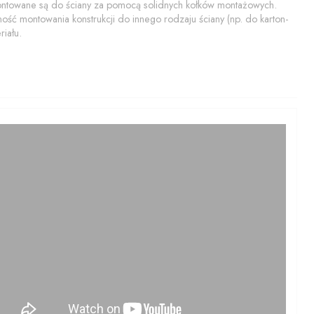
montowane są do ściany za pomocą solidnych kołków montażowych.
ość montowania konstrukcji do innego rodzaju ściany (np. do karton-
iału.