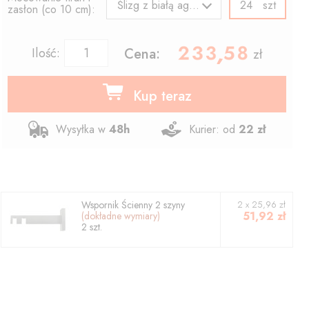
szt
Ślizg z białą agrafką
zasłon (co 10 cm):
233.58
,
Ilość:
Cena:
zł
Kup teraz
Wysyłka w
48h
Kurier: od
22 zł
Wspornik
Ścienny 2 szyny
2
x
25,96
zł
51,92
zł
(dokładne wymiary)
2
szt.