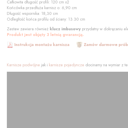
Całkowita długość profili:
120
cm
x2
Końcówka przedłuża karnisz o:
6,90
cm
Długość wspornika:
18,30
cm
Odległość końca profilu od
ściany
:
13.30
cm
Zestaw zawiera również
klucz imbusowy
przydatny w dokręcaniu el
Produkt jest objęty 3 letnią gwarancją.
Instrukcja montażu karnisza
Zamów darmowe próbk
Karnisze podwójne
jak i
karnisze pojedyncze
docinamy na wymiar z te