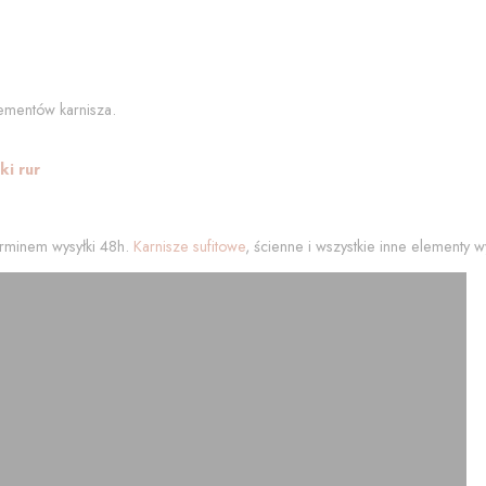
ementów karnisza.
i rur
rminem wysyłki 48h.
Karnisze sufitowe
, ścienne i wszystkie inne elementy