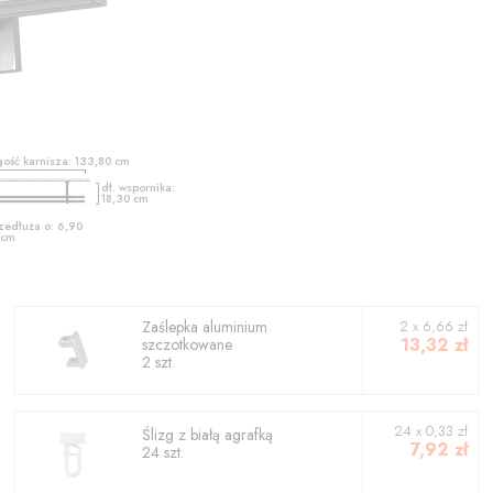
gość karnisza:
133,80
cm
dł. wspornika:
18,30
cm
zedłuża o:
6,90
cm
Zaślepka aluminium
2
x
6,66
zł
13,32
zł
szczotkowane
2
szt.
24 x 0,33 zł
Ślizg z białą agrafką
7,92
zł
24 szt.