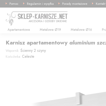
Pomoc
Regulamin i wysyłka
Porady montażowe
Kontakt
Apartamentowe
Metalowe Ø19
Metalowe Ø16
Pr
Karnisz
apartamentowy
aluminium sz
Ścienny 2 szyny
Wspornik:
Celeste
Końcówka: