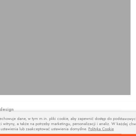
design
zechowuje dane, w tym m.in. pliki cookie, aby zapewnić dostęp do podstawowy
na i nowoczesne wsporniki i tworzą niebanalną kompozycję estetyczną łącz
i witryny, a także na potrzeby marketingu, personalizacji i analiz. W każdej chw
 ustawienia lub zaakceptować ustawienia domyślne.
Polityka Cookie
amentowe polecamy w trzech kolorach: aluminium szczotkowane, czerny i bi