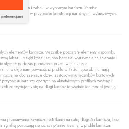
końcówiek, szyn i żabek) w wybranym karniszu. Karnisz
tem nadaje się w przypadku konstrukcji narożnych i wykuszowych.
 preferencjami
ych elementów karnisza. Wszystkie pozostałe elementy wsporniki,
twą lakieru, dzięki której jest ona bardziej wytrzymała na ścieranie i
i nie słychać podczas poruszania przesuwania zasłon
zanie to daje nam pewność iż profile w żaden sposób nie mają
rnością na obciążenia, a dzięki zastosowaniu łączników kontowych
rzypadku karniszy opartych na aluminiowych profilach zasłony i
żeli zdecydujemy się na długi karnisz to właśnie ten model jest się
a przesuwanie zawieszonych tkanin na całej długości karnisza, bez
 agrafką poruszają się cicho i płynnie wewnątrz profilu karnisza.