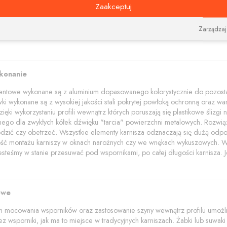
akończenia z elementami kryształów Swarovskiego.
Zaakceptuj
wala na dobieranie i zamawianie różnych kolorów elementów (wsporników, 
dzięki łącznikom narożnym pozwalającym połączyć szyny pod dowolnym ką
Zarządzaj
ykonanie
mentowe wykonane są z aluminium dopasowanego kolorystycznie do pozostał
wki wykonane są z wysokiej jakości stali pokrytej powłoką ochronną oraz wars
ięki wykorzystaniu profili wewnątrz których poruszają się plastikowe ślizg
znego dla zwykłych kółek dźwięku "tarcia" powierzchni metalowych. Rozwią
dzić czy obetrzeć. Wszystkie elementy karnisza odznaczają się dużą odpo
wość montażu karniszy w oknach narożnych czy we wnękach wykuszowych. W p
jesteśmy w stanie przesuwać pod wspornikami, po całej długości karnisza. Je
owe
 mocowania wsporników oraz zastosowanie szyny wewnątrz profilu umożliwi
z wsporniki, jak ma to miejsce w tradycyjnych karniszach. Żabki lub suwaki z