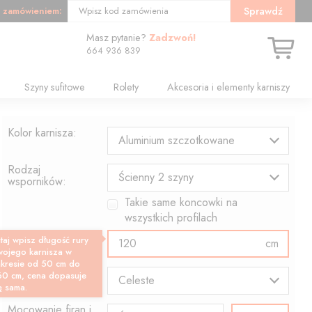
 zamówieniem:
Sprawdź
Wpisz kod zamówienia
Masz pytanie?
Zadzwoń!
664 936 839
Szyny sufitowe
Rolety
Akcesoria i elementy karniszy
Kolor karnisza:
Aluminium szczotkowane
Rodzaj
Ścienny 2 szyny
wsporników:
Takie same koncowki na
wszystkich profilach
Długość profilu:
taj wpisz długość rury
cm
wojego karnisza w
akresie od 50 cm do
Wzór końcówki:
60 cm, cena dopasuje
Celeste
ę sama.
Mocowanie firan i