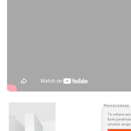
Nowoczesny 
Ta witryna pr
Prostokątna szy
funkcjonalnośc
aranżacji.
zmienić swoje
Karnisze apart