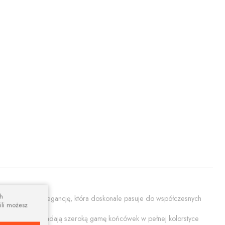
ch
ącą prostotę i elegancję, która doskonale pasuje do współczesnych
ili możesz
ały połysk. Posiadają szeroką gamę końcówek w pełnej kolorstyce