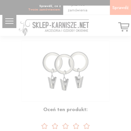
Wpisz kod
Sprawdź, co z
Sprawdź
Twoim zamówieniem:
zamówienia
1.60
Oceń ten produkt: