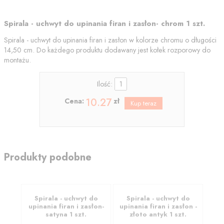
Spirala - uchwyt do upinania firan i zasłon- chrom 1 szt.
Spirala - uchwyt do upinania firan i zasłon w kolorze chromu o długości
14,50 cm. Do każdego produktu dodawany jest kołek rozporowy do
montażu.
Ilość:
10.27
Cena:
zł
Produkty podobne
Spirala - uchwyt do
Spirala - uchwyt do
upinania firan i zasłon-
upinania firan i zasłon -
satyna 1 szt.
złoto antyk 1 szt.