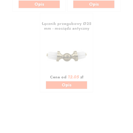
Opis
Opis
Łącznik przegubowy Ø25
mm - mosiądz antyczny
12.05
Cena od
zł
Opis