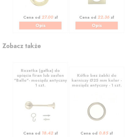
27.00
22.36
Cena od
zł
Cena od
zł
Opis
Opis
Zobacz także
Rozetka (gałka) do
upięcia firan lub zasłon
Kółko bez żabki do
"Ballo"- mosiądz antyczny
karniszy Ø25 mm kolor -
1 szt.
mosiądz antyczny - 1 szt.
18.42
0.85
Cena od
zł
Cena od
zł