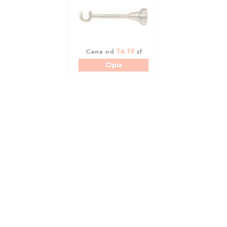
14.19
Cena od
zł
Opis