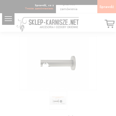
Wpisz kod
Sprawdź, co z
Sprawdź
Twoim zamówieniem:
zamówienia
20.40