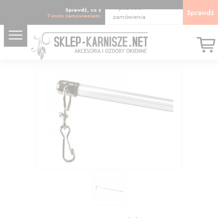
Wpisz kod
Sprawdź, co z
Sprawdź
Twoim zamówieniem:
zamówienia
12.72