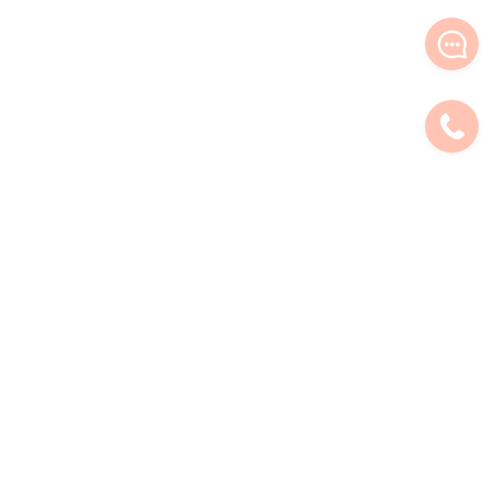
Zamawiasz z zagranicy?
Różne możliwości płatności
Wyślemy tam twój karnisz!
wygodnie, szybko i bezpiecznie