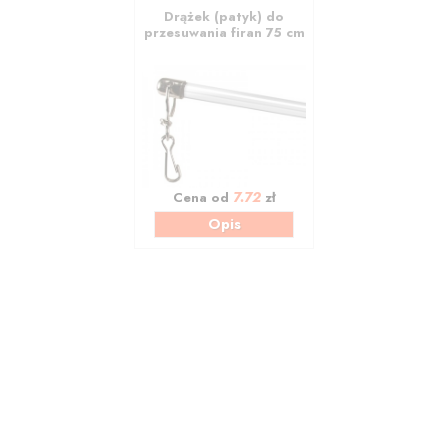
Drążek (patyk) do
przesuwania firan 75 cm
7.72
Cena od
zł
Opis