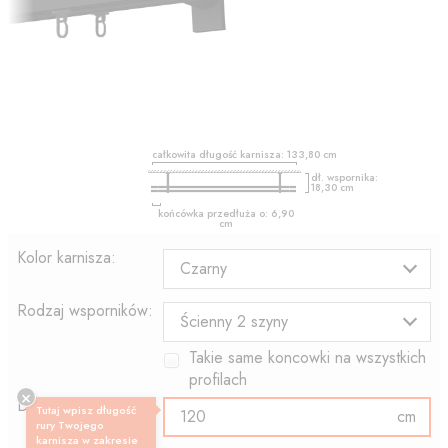
całkowita długość karnisza:
133,80
cm
dł. wspornika:
18,30
cm
końcówka przedłuża o:
6,90
cm
Kolor karnisza:
Czarny
Rodzaj wsporników:
Ścienny 2 szyny
Takie same koncowki na wszystkich
profilach
Długość profilu:
Tutaj wpisz długość
cm
rury Twojego
karnisza w zakresie