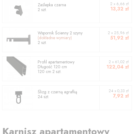
2
x
6,66
zł
Zaślepka czarna
13,32
zł
2
szt.
Wspornik
Ścienny 2 szyny
2
x
25,96
zł
51,92
zł
(dokładne wymiary)
2
szt.
Profil
apartamentowy
2
x
61,02
zł
122,04
zł
Długość
120
cm
120
cm
2
szt.
24 x 0,33 zł
Ślizg z czarną agrafką
7,92
zł
24 szt.
Karnisz apartamentowy