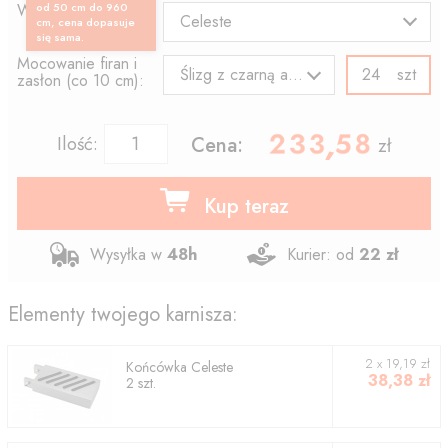
Wzór końcówki:
od 50 cm do 960
Celeste
cm, cena dopasuje
się sama.
Mocowanie firan i
szt
Ślizg z czarną agrafką
zasłon (co 10 cm):
233.58
,
Ilość:
Cena:
zł
Kup teraz
Wysyłka w
48h
Kurier: od
22 zł
Elementy twojego karnisza:
2
x
19,19
zł
Końcówka
Celeste
38,38
zł
2
szt.