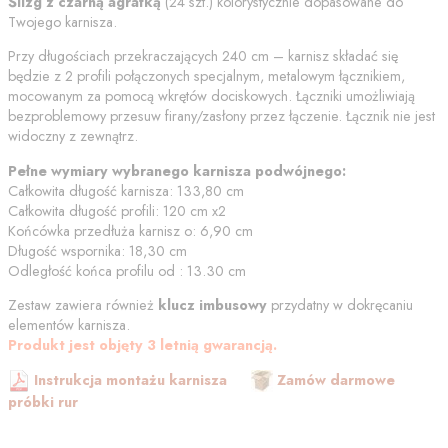
Ślizg z czarną agrafką
(
24
szt.) kolorystycznie dopasowane do
Twojego karnisza.
Przy długościach przekraczających 240 cm – karnisz składać się
będzie z 2 profili połączonych specjalnym, metalowym łącznikiem,
mocowanym za pomocą wkrętów dociskowych. Łączniki umożliwiają
bezproblemowy przesuw firany/zasłony przez łączenie. Łącznik nie jest
widoczny z zewnątrz.
Pełne wymiary wybranego karnisza podwójnego:
Całkowita długość karnisza:
133,80
cm
Całkowita długość profili:
120
cm
x2
Końcówka przedłuża karnisz o:
6,90
cm
Długość wspornika:
18,30
cm
Odległość końca profilu od
:
13.30
cm
Zestaw zawiera również
klucz imbusowy
przydatny w dokręcaniu
elementów karnisza.
Produkt jest objęty 3 letnią gwarancją.
Instrukcja montażu karnisza
Zamów darmowe
próbki rur