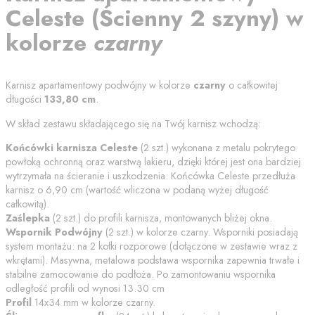
Celeste
(
Ścienny 2 szyny
) w
kolorze
czarny
Karnisz apartamentowy podwójny w kolorze
czarny
o całkowitej
długości
133,80
cm
.
W skład zestawu składającego się na Twój karnisz wchodzą:
Końcówki karnisza
Celeste
(
2
szt.) wykonana z metalu pokrytego
powłoką ochronną oraz warstwą lakieru, dzięki której jest ona bardziej
wytrzymała na ścieranie i uszkodzenia. Końcówka
Celeste
przedłuża
karnisz o
6,90
cm (wartość wliczona w podaną wyżej długość
całkowitą).
Zaślepka
(
2
szt.) do profili karnisza, montowanych bliżej okna.
Wspornik Podwójny
(
2
szt.) w kolorze
czarny
. Wsporniki posiadają
system montażu: na 2 kołki rozporowe (dołączone w zestawie wraz z
wkrętami). Masywna, metalowa podstawa wspornika zapewnia trwałe i
stabilne zamocowanie do podłoża. Po zamontowaniu wspornika
odległość profili od
wynosi
13.30
cm
Profil
14x34 mm w kolorze
czarny
.