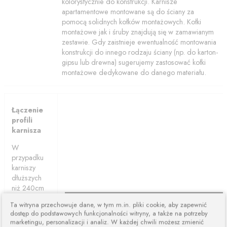
kolorystycznie do konstrukcji. Karnisze
apartamentowe montowane są do ściany za
pomocą solidnych kołków montażowych. Kołki
montażowe jak i śruby znajdują się w zamawianym
zestawie. Gdy zaistnieje ewentualność montowania
konstrukcji do innego rodzaju ściany (np. do karton-
gipsu lub drewna) sugerujemy zastosować kołki
montażowe dedykowane do danego materiału.
Łączenie
profili
karnisza
W
przypadku
karniszy
dłuższych
niż 240cm
karnisze są
Ta witryna przechowuje dane, w tym m.in. pliki cookie, aby zapewnić
łączone z
dostęp do podstawowych funkcjonalności witryny, a także na potrzeby
dwóch lub
marketingu, personalizacji i analiz. W każdej chwili możesz zmienić