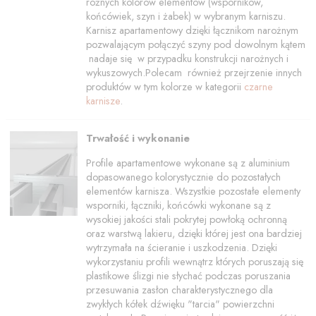
różnych kolorów elementów (wsporników,
końcówiek, szyn i żabek) w wybranym karniszu.
Karnisz apartamentowy dzięki łącznikom narożnym
pozwalającym połączyć szyny pod dowolnym kątem
nadaje się w przypadku konstrukcji narożnych i
wykuszowych.Polecam również przejrzenie innych
produktów w tym kolorze w kategorii
czarne
karnisze
.
Trwałość i wykonanie
Profile apartamentowe wykonane są z aluminium
dopasowanego kolorystycznie do pozostałych
elementów karnisza. Wszystkie pozostałe elementy
wsporniki, łączniki, końcówki wykonane są z
wysokiej jakości stali pokrytej powłoką ochronną
oraz warstwą lakieru, dzięki której jest ona bardziej
wytrzymała na ścieranie i uszkodzenia. Dzięki
wykorzystaniu profili wewnątrz których poruszają się
plastikowe ślizgi nie słychać podczas poruszania
przesuwania zasłon charakterystycznego dla
zwykłych kółek dźwięku "tarcia" powierzchni