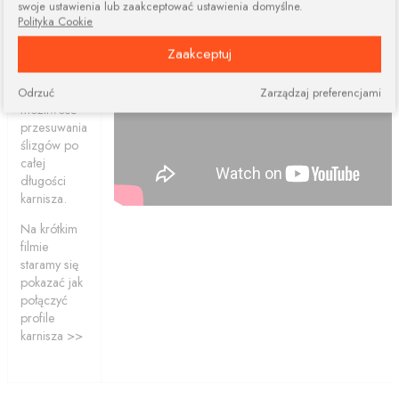
więcej
swoje ustawienia lub zaakceptować ustawienia domyślne.
elementów.
Polityka Cookie
Połączone
Zaakceptuj
profile
ciągle dają
nam
Odrzuć
Zarządzaj preferencjami
możliwość
przesuwania
ślizgów po
całej
długości
karnisza.
Na krótkim
filmie
staramy się
pokazać jak
połączyć
profile
karnisza >>