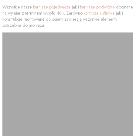
Wszystkie nasze
karnisze pojedyncze
jak i
karnisze podwójne
docinane
na wymiar z terminem wysyłki 48h. Zarówno
karnisze sufitowe
jak i
konstrukcje montowane do ściany zawierają wszystkie elementy
potrzebne do montażu.