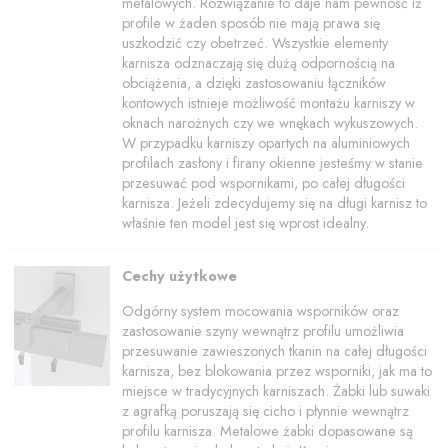
metalowych. Rozwiązanie to daje nam pewność iż
profile w żaden sposób nie mają prawa się
uszkodzić czy obetrzeć. Wszystkie elementy
karnisza odznaczają się dużą odpornością na
obciążenia, a dzięki zastosowaniu łączników
kontowych istnieje możliwość montażu karniszy w
oknach narożnych czy we wnękach wykuszowych.
W przypadku karniszy opartych na aluminiowych
profilach zasłony i firany okienne jesteśmy w stanie
przesuwać pod wspornikami, po całej długości
karnisza. Jeżeli zdecydujemy się na długi karnisz to
właśnie ten model jest się wprost idealny.
Cechy użytkowe
Odgórny system mocowania wsporników oraz
zastosowanie szyny wewnątrz profilu umożliwia
przesuwanie zawieszonych tkanin na całej długości
karnisza, bez blokowania przez wsporniki, jak ma to
miejsce w tradycyjnych karniszach. Żabki lub suwaki
z agrafką poruszają się cicho i płynnie wewnątrz
profilu karnisza. Metalowe żabki dopasowane są