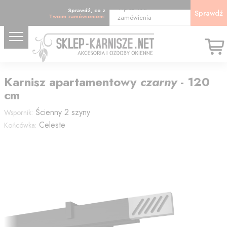
Wpisz kod
Sprawdź, co z
Sprawdź
Twoim zamówieniem:
zamówienia
Karnisz
apartamentowy
czarny
-
120
cm
Ścienny 2 szyny
Wspornik:
Celeste
Końcówka: