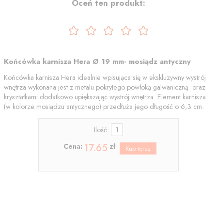
Oceń ten produkt:
Końcówka karnisza Hera Ø 19 mm- mosiądz antyczny
Końcówka karnisza Hera idealnie wpisująca się w ekskluzywny wystrój
wnętrza wykonana jest z metalu pokrytego powłoką galwaniczną oraz
kryształkami dodatkowo upiększając wystrój wnętrza. Element karnisza
(w kolorze mosiądzu antycznego) przedłuża jego długość o 6,3 cm.
Ilość:
17.65
Cena:
zł