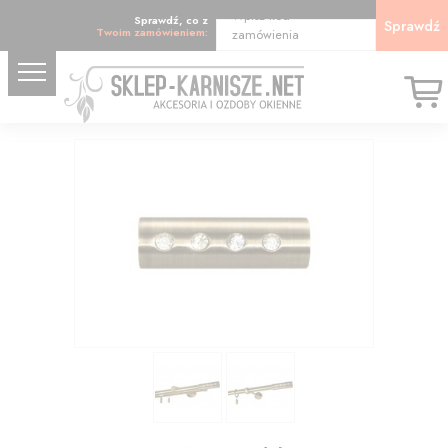
Wpisz kod
Sprawdź, co z
Sprawdź
Twoim zamówieniem:
zamówienia
17.65