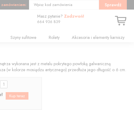
 zamówieniem:
Sprawdź
Wpisz kod zamówienia
Masz pytanie?
Zadzwoń!
664 936 839
Szyny sufitowe
Rolety
Akcesoria i elementy karniszy
wnętrza wykonana jest z metalu pokrytego powłoką galwaniczną
nisza (w kolorze mosiądzu antycznego) przedłuża jego długość o 6 cm.
:
zł