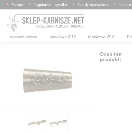
Pomoc
Regulamin i wysyłka
Porady montażowe
Kontakt
Apartamentowe
Metalowe Ø19
Metalowe Ø16
Pr
13.43
Oceń ten
produkt: