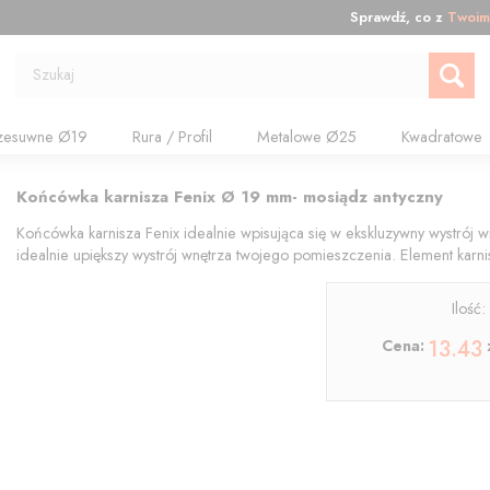
Sprawdź, co z
Twoim
Szukaj
zesuwne Ø19
Rura / Profil
Metalowe Ø25
Kwadratowe
Końcówka karnisza Fenix Ø 19 mm- mosiądz antyczny
Końcówka karnisza Fenix idealnie wpisująca się w ekskluzywny wystrój 
idealnie upiększy wystrój wnętrza twojego pomieszczenia. Element kar
Ilość
13.43
Cena: