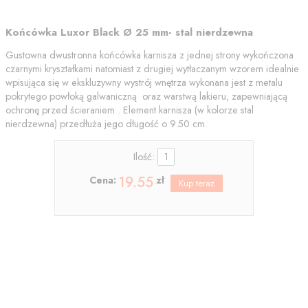
Końcówka Luxor Black Ø 25 mm- stal nierdzewna
Gustowna dwustronna końcówka karnisza z jednej strony wykończona
czarnymi kryształkami natomiast z drugiej wytłaczanym wzorem idealnie
wpisująca się w ekskluzywny wystrój wnętrza wykonana jest z metalu
pokrytego powłoką galwaniczną oraz warstwą lakieru, zapewniającą
ochronę przed ścieraniem . Element karnisza (w kolorze stal
nierdzewna) przedłuża jego długość o 9.50 cm.
Ilość:
19.55
Cena:
zł