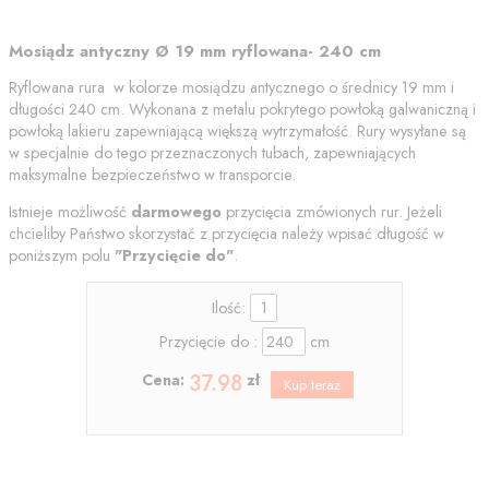
Mosiądz antyczny Ø 19 mm ryflowana- 240 cm
Ryflowana rura w kolorze mosiądzu antycznego o średnicy 19 mm i
długości 240 cm. Wykonana z metalu pokrytego powłoką galwaniczną i
powłoką lakieru zapewniającą większą wytrzymałość. Rury wysyłane są
w specjalnie do tego przeznaczonych tubach, zapewniających
maksymalne bezpieczeństwo w transporcie.
Istnieje możliwość
darmowego
przycięcia zmówionych rur. Jeżeli
chcieliby Państwo skorzystać z przycięcia należy wpisać długość w
poniższym polu
"
Przycięcie do"
.
Ilość:
Przycięcie do :
cm
37.98
Cena:
zł