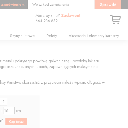
 zamówieniem:
Sprawdź
Wpisz kod zamówienia
Masz pytanie?
Zadzwoń!
664 936 839
Szyny sufitowe
Rolety
Akcesoria i elementy karniszy
 metalu pokrytego powłoką galwaniczną i powłoką lakieru
 tego przeznaczonych tubach, zapewniających maksymalne
liby Państwo skorzystać z przycięcia należy wpisać długość w
:
 :
cm
zł