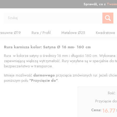
Sprawdź, co z
Twoim
Szukaj
zesuwne Ø19
Rura / Profil
Metalowe Ø25
Kwadratowe
Rura karnisza kolor: Satyna Ø 16 mm- 160 cm
Rura w kolorze satyny o średnicy 16 mm i długości 160 cm. Wykonana z
zapewniającą większą wytrzymałość. Rury wysyłane są w specjalnie do
bezpieczeństwo w transporcie.
Istnieje możliwość
darmowego
przycięcia zmówionych rur. Jeżeli chcie
poniższym polu
"
Przycięcie do"
.
Ilość
Przycięcie do
16.77
Cena: