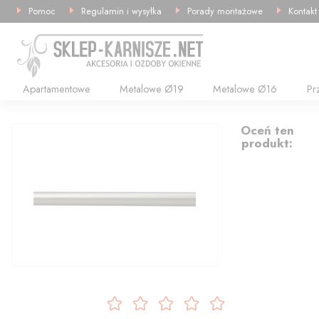
Pomoc
Regulamin i wysyłka
Porady montażowe
Kontakt
Apartamentowe
Metalowe Ø19
Metalowe Ø16
Pr
16.77
Oceń ten
produkt: