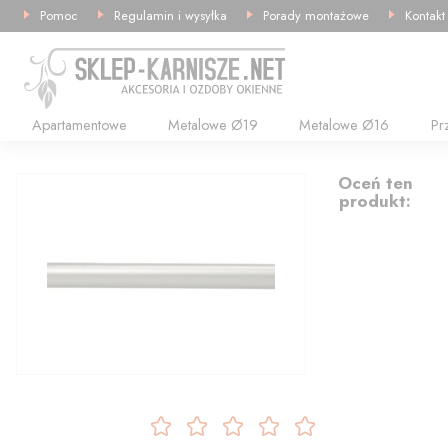
Pomoc
Regulamin i wysyłka
Porady montażowe
Kontakt
Apartamentowe
Metalowe Ø19
Metalowe Ø16
Pr
23.67
Oceń ten
produkt: