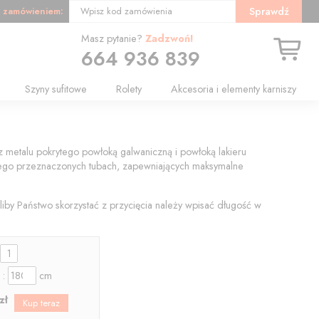
 zamówieniem:
Sprawdź
Wpisz kod zamówienia
Masz pytanie?
Zadzwoń!
664 936 839
Szyny sufitowe
Rolety
Akcesoria i elementy karniszy
 metalu pokrytego powłoką galwaniczną i powłoką lakieru
 tego przeznaczonych tubach, zapewniających maksymalne
liby Państwo skorzystać z przycięcia należy wpisać długość w
:
 :
cm
zł