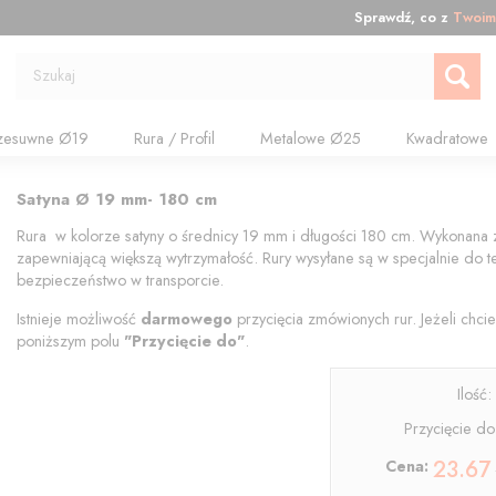
Sprawdź, co z
Twoim
Szukaj
zesuwne Ø19
Rura / Profil
Metalowe Ø25
Kwadratowe
Satyna Ø 19 mm- 180 cm
Rura w kolorze satyny o średnicy 19 mm i długości 180 cm. Wykonana z
zapewniającą większą wytrzymałość. Rury wysyłane są w specjalnie do
bezpieczeństwo w transporcie.
Istnieje możliwość
darmowego
przycięcia zmówionych rur. Jeżeli chcie
poniższym polu
"
Przycięcie do"
.
Ilość
Przycięcie do
23.67
Cena: