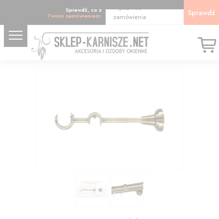
Wpisz kod
Sprawdź, co z
Sprawdź
Twoim zamówieniem:
zamówienia
19.31