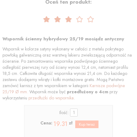
Oceń ten produkt:
Wspornik ścienny hybrydowy 25/19 mosiądz antyczny
Wspornik w kolorze satyny wykonany w całości z metalu pokrytego
powłoką galwaniczną oraz warstwą lakieru zwiekszającą odporność na
ścieranie. Po zamontowaniu wspornika podwójnego ściennego
odległość pierwszej rury od ściany wynosi 12,4 cm, natomiast profilu
18,5 cm. Całkowita długość wspornika wynosi 21,4 cm. Do każdego
zestawu dodajemy wkręty i kołki montażowe gratis. Mogą Państwo
zamówić karnisz z tym wspornikiem w kategorii
Karnisze podwójne
25/19 Ø mm.
Wspornik może być
przedłużony o 4cm
przy
wykorzystaniu
przedłużki do wspornika
.
Ilość:
19.31
Cena:
zł