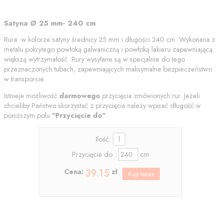
Satyna Ø 25 mm- 240 cm
Rura w kolorze satyny średnicy 25 mm i długości 240 cm. Wykonana z
metalu pokrytego powłoką galwaniczną i powłoką lakieru zapewniającą
większą wytrzymałość. Rury wysyłane są w specjalnie do tego
przeznaczonych tubach, zapewniających maksymalne bezpieczeństwo
w transporcie.
Istnieje możliwość
darmowego
przycięcia zmówionych rur. Jeżeli
chcieliby Państwo skorzystać z przycięcia należy wpisać długość w
poniższym polu
"
Przycięcie do"
.
Ilość:
Przycięcie do :
cm
39.15
Cena:
zł