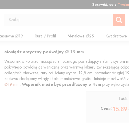
Sprawdź, co z
Twoim
Szukaj
zesuwne Ø19
Rura / Profil
Metalowe Ø25
Kwadratowe
Mosiądz antyczny podwójny Ø 19 mm
Wspornik w kolorze mosiądzu antycznego posiadający stabilny system m
pokrytego powłoką galwaniczną oraz warstwą lakieru zwiekszającą odp
odległość pierwszej rury od ściany wynosi 12,8 cm, natomiast drugiej 
zestawu dodajemy wkręty i kołki montażowe gratis. Intnieje możliwość 
Ø19 mm
.
Wspornik może być
przedłużony
o 4cm
przy wykorzyst
Ilość
15.89
Cena: