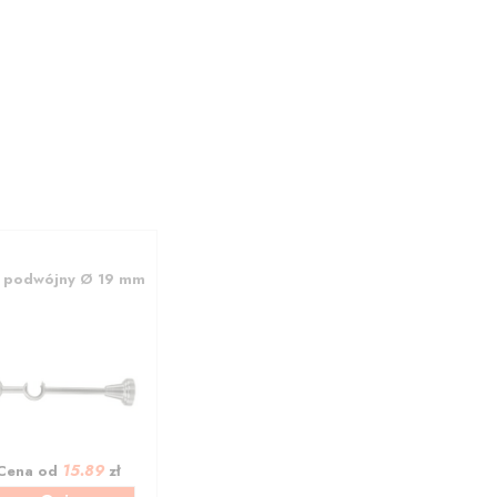
l podwójny Ø 19 mm
15.89
Cena od
zł