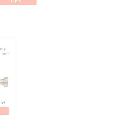
Opis
zny
9 mm
9
zł