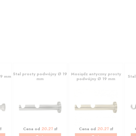
Stal prosty podwójny Ø 19
Mosiądz antyczny prosty
19 mm
Sta
mm
podwójny Ø 19 mm
20.21
20.21
ł
Cena od
zł
Cena od
zł