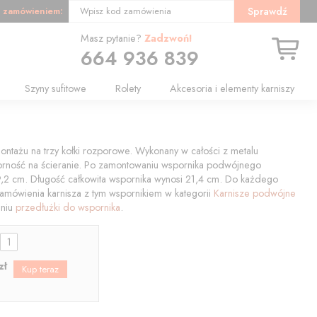
 zamówieniem:
Sprawdź
Wpisz kod zamówienia
Masz pytanie?
Zadzwoń!
664 936 839
Szyny sufitowe
Rolety
Akcesoria i elementy karniszy
ontażu na trzy kołki rozporowe. Wykonany w całości z metalu
orność na ścieranie. Po zamontowaniu wspornika podwójnego
19,2 cm. Długość całkowita wspornika wynosi 21,4 cm. Do każdego
zamówienia karnisza z tym wspornikiem w kategorii
Karnisze podwójne
aniu
przedłużki do wspornika
.
:
zł