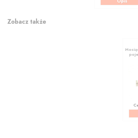
Opis
Zobacz także
Mosią
poj
C