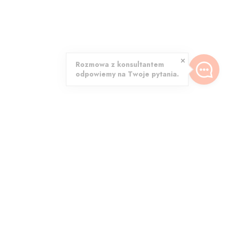
Rozmowa z konsultantem
odpowiemy na Twoje pytania.
onitorujemy
4.6 - Opinie Google
żde
zamówienie
Dziękujemy za wasze oceny!