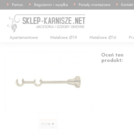
Pomoc
Regulamin i wysyłka
Porady montażowe
Kontakt
Apartamentowe
Metalowe Ø19
Metalowe Ø16
Pr
15.89
Oceń ten
produkt: