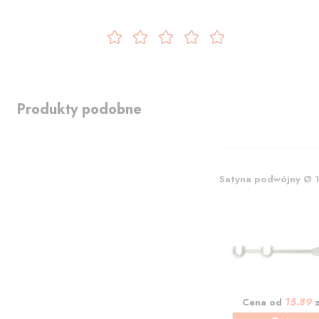
Produkty podobne
Satyna podwójny Ø 
15.89
Cena od
z