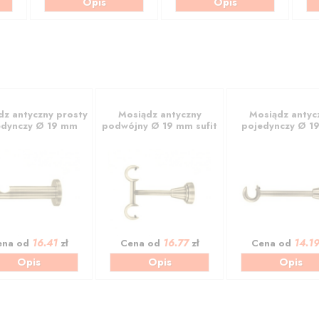
Opis
Opis
dz antyczny prosty
Mosiądz antyczny
Mosiądz antyc
edynczy Ø 19 mm
podwójny Ø 19 mm sufit
pojedynczy Ø 1
16.41
16.77
14.1
ena od
zł
Cena od
zł
Cena od
Opis
Opis
Opis