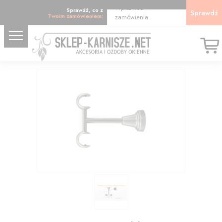
Wpisz kod
Sprawdź, co z
Sprawdź
Twoim zamówieniem:
zamówienia
16.55