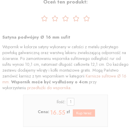
Oceń ten produkt:
Satyna podwójny Ø 16 mm sufit
Wspornik w kolorze satyny wykonany w całości z metalu pokrytego
powłoką galwaniczną oraz warstwą lakieru zwiekszającą odporność na
ścieranie. Po zamontowaniu wspornika sufitowego odległość rur od
sufitu wynosi 10,1 cm, natomiast długość całkowita 12,1 cm. Do każdego
zestawu dodajemy wkręty i kołki montażowe gratis. Mogą Państwo
zamówić karnisz z tym wspornikiem w kategorii
Karnisze sufitowe Ø 16
mm.
Wspornik może być wy
dłużony
o 4cm
przy
wykorzystaniu
przedłużki do wspornika
.
Ilość:
16.55
Cena:
zł