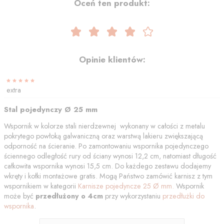
Oceń ten produkt:
Opinie klientów:
extra
Stal pojedynczy Ø 25 mm
Wspornik w kolorze stali nierdzewnej wykonany w całości z metalu
pokrytego powłoką galwaniczną oraz warstwą lakieru zwiększającą
odporność na ścieranie. Po zamontowaniu wspornika pojedynczego
ściennego odległość rury od ściany wynosi 12,2 cm, natomiast długość
całkowita wspornika wynosi 15,5 cm. Do każdego zestawu dodajemy
wkręty i kołki montażowe gratis. Mogą Państwo zamówić karnisz z tym
wspornikiem w kategorii
Karnisze pojedyncze 25 Ø mm.
Wspornik
może być
przedłużony o 4cm
przy wykorzystaniu
przedłużki do
wspornika
.