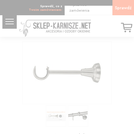
Wpisz kod
Sprawdź, co z
Sprawdź
Twoim zamówieniem:
zamówienia
15.89