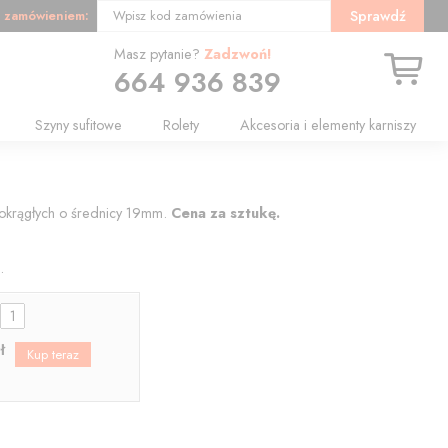
 zamówieniem:
Sprawdź
Wpisz kod zamówienia
Masz pytanie?
Zadzwoń!
664 936 839
Szyny sufitowe
Rolety
Akcesoria i elementy karniszy
i okrągłych o średnicy 19mm.
Cena za sztukę.
.
:
ł