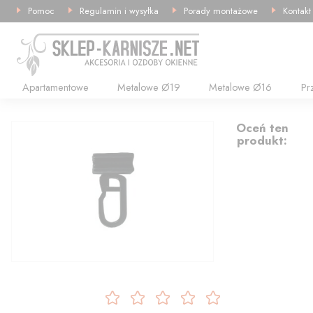
Pomoc
Regulamin i wysyłka
Porady montażowe
Kontakt
Apartamentowe
Metalowe Ø19
Metalowe Ø16
Pr
0.33
Oceń ten
produkt: