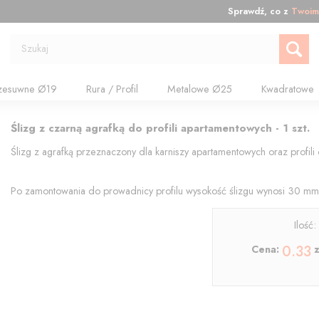
Sprawdź, co z
Twoim
Szukaj
zesuwne Ø19
Rura / Profil
Metalowe Ø25
Kwadratowe
Ślizg z czarną agrafką do profili apartamentowych - 1 szt.
Ślizg z agrafką przeznaczony dla karniszy apartamentowych oraz profil
Po zamontowania do prowadnicy profilu wysokość ślizgu wynosi 30 mm
Ilość
0.33
Cena:
z