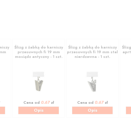
niszy
Ślizg z żabką do karniszy
Ślizg z żabką do karniszy
Śliz
 mm
przesuwnych fi 19 mm
przesuwnych fi 19 mm stal
aprt
mosiądz antyczny - 1 szt.
nierdzewna - 1 szt.
0.67
0.67
ł
Cena od
zł
Cena od
zł
Opis
Opis