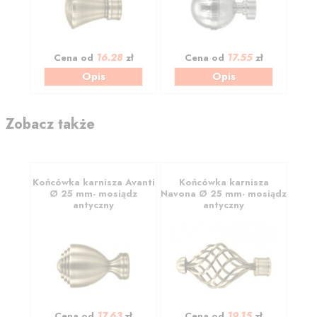
16.28
17.55
Cena od
zł
Cena od
zł
Opis
Opis
Zobacz także
Końcówka karnisza Avanti
Końcówka karnisza
Ø 25 mm- mosiądz
Navona Ø 25 mm- mosiądz
antyczny
antyczny
17.63
19.15
Cena od
zł
Cena od
zł