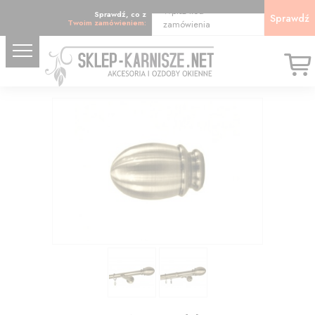
Wpisz kod
Sprawdź, co z
Sprawdź
Twoim zamówieniem:
zamówienia
17.63